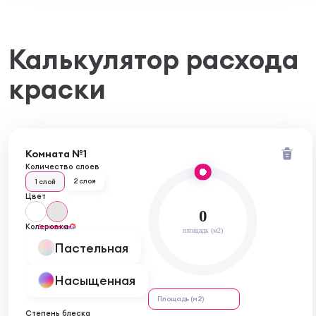
Калькулятор расхода
краски
Комната №1
Количество слоев
2 слоя
1 слой
Цвет
0
Колеровка
бесцветный
площадь (м2)
Пастельная
Насыщенная
Степень блеска