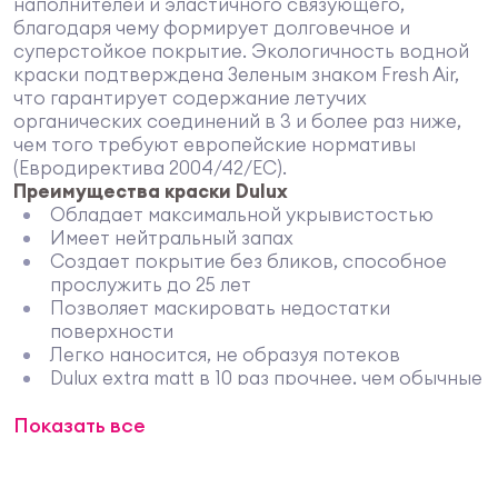
наполнителей и эластичного связующего,
благодаря чему формирует долговечное и
суперстойкое покрытие. Экологичность водной
краски подтверждена Зеленым знаком Fresh Air,
что гарантирует содержание летучих
органических соединений в 3 и более раз ниже,
чем того требуют европейские нормативы
(Евродиректива 2004/42/EC).
Преимущества краски Dulux
Обладает максимальной укрывистостью
Имеет нейтральный запах
Создает покрытие без бликов, способное
прослужить до 25 лет
Позволяет маскировать недостатки
поверхности
Легко наносится, не образуя потеков
Dulux extra matt в 10 раз прочнее, чем обычные
интерьерные краски
Показать все
Сертифицирована для применения в детских
и лечебно-профилактических учреждениях
Выдерживает многократное мытье с
абразивами без образования залоснившихся