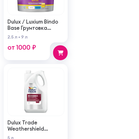
Dulux / Luxium Bindo
Base Грунтовка
глубокого
2.5 л
•
9 л
проникновения для
от 1000 ₽
внутренних и
наружных работ
Dulux Trade
Weathershield
Грунтовка
5 л