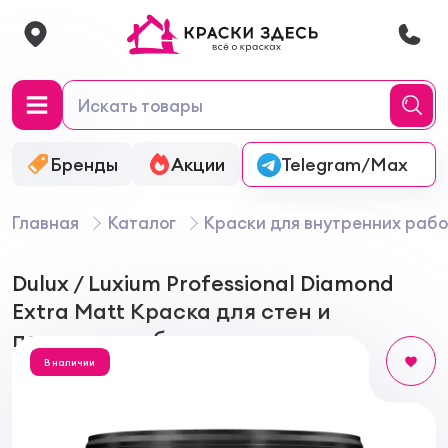
Бренды
Акции
Онлайн-колеровка
Telegram/Max
Главная
Каталог
Краски для внутренних рабо
Dulux / Luxium Professional Diamond
Extra Matt Краска для стен и
потолков глубокоматовая
В наличии