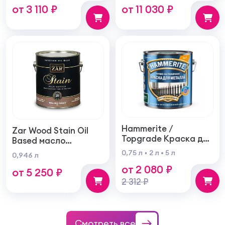
от 3 110 ₽
от 11 030 ₽
наружных работ
суперукрывистая
ультра матовая
Hammerite /
Zar Wood Stain Oil
Topgrade Краска для
Based масло
металла с
тонирующая по
0,75 л
2 л
5 л
0,946 л
молотковым
дереву
от 2 080 ₽
эффектом
от 5 250 ₽
2 312 ₽
Смотреть все