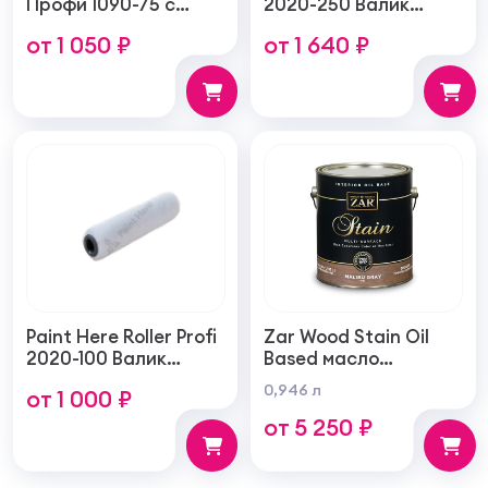
Профи 1090-75 с
2020-250 Валик
натуральной
войлочный создает
от 1 050 ₽
от 1 640 ₽
щетиной плоская
тонкую гладкую
75мм
структуру покрытия
250мм
Paint Here Roller Profi
Zar Wood Stain Oil
2020-100 Валик
Based масло
войлочный создает
тонирующая по
0,946 л
от 1 000 ₽
тонкую гладкую
дереву
от 5 250 ₽
структуру покрытия
100мм