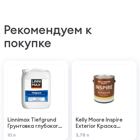
Рекомендуем к
покупке
Linnimax Tiefgrund
Kelly Moore Inspire
Грунтовка глубокого
Exterior Краска
проникновения для
фасадная
10 л
3,78 л
внутренних и
самогрунтующаяся