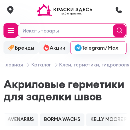
Бренды
Акции
Онлайн-колеровка
Telegram/Max
Главная
Каталог
Клеи, герметики, гидроизол
Акриловые герметики
для заделки швов
AVENARIUS
BORMA WACHS
KELLY MOORE PA