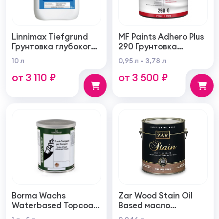
Linnimax Tiefgrund
MF Paints Adhero Plus
Грунтовка глубокого
290 Грунтовка
проникновения для
высшего качества из
10 л
0,95 л
3,78 л
внутренних и
100% акрилового
от 3 110 ₽
от 3 500 ₽
наружных работ
латекса для
внутренних и
наружных работ
Borma Wachs
Zar Wood Stain Oil
Waterbased Topcoat
Based масло
Varnish For Parquet
тонирующая по