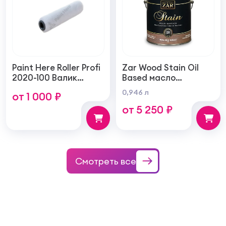
Paint Here Roller Profi
Zar Wood Stain Oil
2020-100 Валик
Based масло
войлочный создает
тонирующая по
0,946 л
от 1 000 ₽
тонкую гладкую
дереву
от 5 250 ₽
структуру покрытия
100мм
Смотреть все