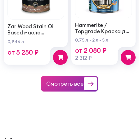
Hammerite /
Zar Wood Stain Oil
Topgrade Краска для
Based масло
металла с
тонирующая по
0,75 л
2 л
5 л
0,946 л
молотковым
дереву
от 2 080 ₽
эффектом
от 5 250 ₽
2 312 ₽
Смотреть все