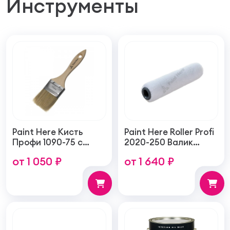
Инструменты
Paint Here Кисть
Paint Here Roller Profi
Профи 1090-75 с
2020-250 Валик
натуральной
войлочный создает
от 1 050 ₽
от 1 640 ₽
щетиной плоская
тонкую гладкую
75мм
структуру покрытия
250мм