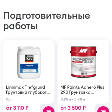
Подготовительные
работы
Linnimax Tiefgrund
MF Paints Adhero Plus
Грунтовка глубокого
290 Грунтовка
проникновения для
высшего качества из
10 л
0,95 л
3,78 л
внутренних и
100% акрилового
от 3 110 ₽
от 3 500 ₽
наружных работ
латекса для