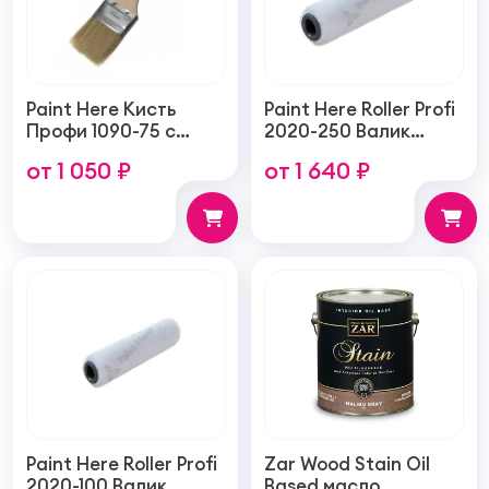
Paint Here Кисть
Paint Here Roller Profi
Профи 1090-75 с
2020-250 Валик
натуральной
войлочный создает
от 1 050 ₽
от 1 640 ₽
щетиной плоская
тонкую гладкую
75мм
структуру покрытия
250мм
Paint Here Roller Profi
Zar Wood Stain Oil
2020-100 Валик
Based масло