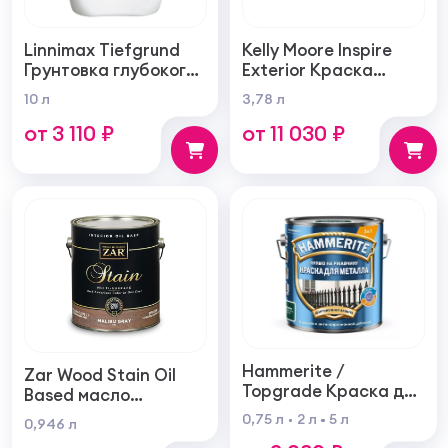
Linnimax Tiefgrund
Kelly Moore Inspire
Грунтовка глубокого
Exterior Краска
проникновения для
фасадная
10 л
3,78 л
внутренних и
самогрунтующаяся
от 3 110 ₽
от 11 030 ₽
наружных работ
суперукрывистая
ультра матовая
Hammerite /
Zar Wood Stain Oil
Topgrade Краска для
Based масло
металла с
тонирующая по
0,75 л
2 л
5 л
0,946 л
молотковым
дереву