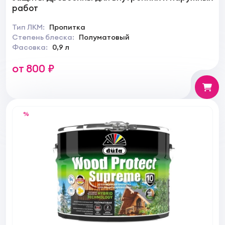
работ
Тип ЛКМ:
Пропитка
Степень блеска:
Полуматовый
Фасовка:
0,9 л
от 800 ₽
%