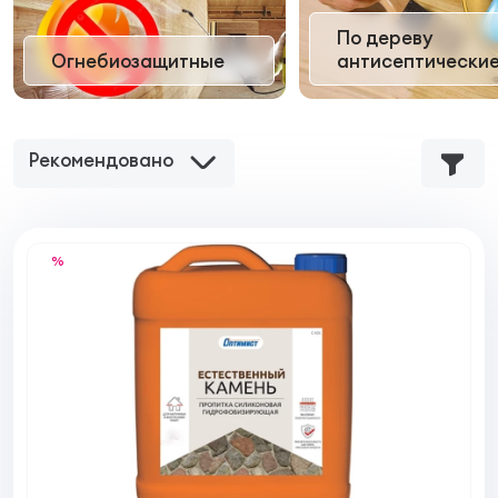
По дереву
Огнебиозащитные
антисептически
Рекомендовано
%