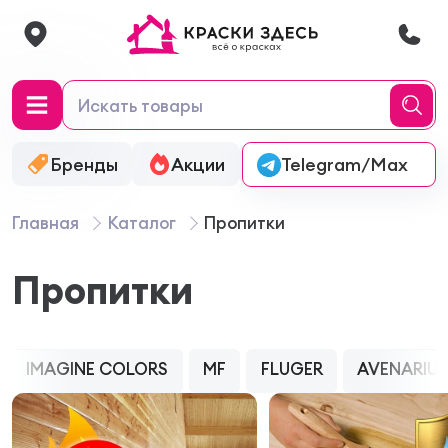
Бренды
Акции
Онлайн-колеровка
Telegram/Max
Главная
Каталог
Пропитки
Пропитки
IMAGINE COLORS
MF
FLUGER
AVENARIU