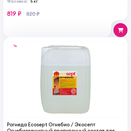
Фасовка:
5 кг
819 ₽
820 ₽
%
Рогнеда Ecosept Огнебио / Экосепт
Огнебиозащитный пропиточный состав для