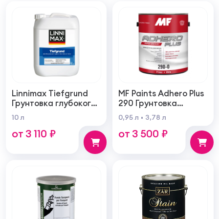
Linnimax Tiefgrund
MF Paints Adhero Plus
Грунтовка глубокого
290 Грунтовка
проникновения для
высшего качества из
10 л
0,95 л
3,78 л
внутренних и
100% акрилового
от 3 110 ₽
от 3 500 ₽
наружных работ
латекса для
внутренних и
наружных работ