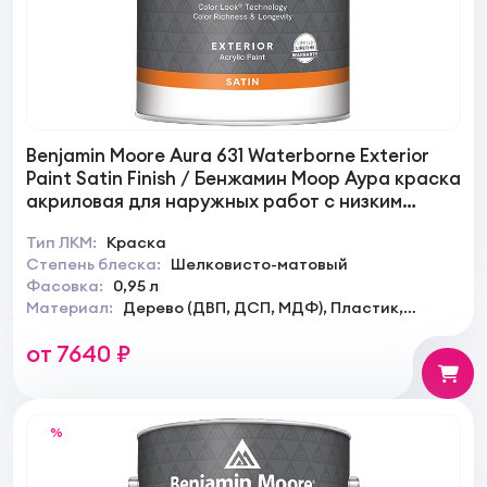
Benjamin Moore Aura 631 Waterborne Exterior
Paint Satin Finish / Бенжамин Моор Аура краска
акриловая для наружных работ с низким
блеском
Тип ЛКМ:
Краска
Степень блеска:
Шелковисто-матовый
Фасовка:
0,95 л
Материал:
Дерево (ДВП, ДСП, МДФ), Пластик,
Кирпич, Бетон, Штукатурка, Металл, Металл
от 7640 ₽
оцинкованый
%