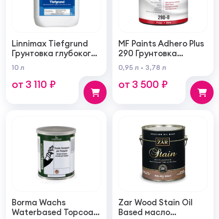
Linnimax Tiefgrund
MF Paints Adhero Plus
Грунтовка глубокого
290 Грунтовка
проникновения для
высшего качества из
10 л
0,95 л
3,78 л
внутренних и
100% акрилового
от 3 110 ₽
от 3 500 ₽
наружных работ
латекса для
внутренних и
наружных работ
Borma Wachs
Zar Wood Stain Oil
Waterbased Topcoat
Based масло