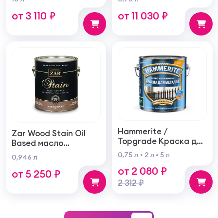
внутренних и
самогрунтующаяся
от 3 110 ₽
от 11 030 ₽
наружных работ
суперукрывистая
ультра матовая
Hammerite /
Zar Wood Stain Oil
Topgrade Краска для
Based масло
металла с
тонирующая по
0,75 л
2 л
5 л
0,946 л
молотковым
дереву
от 2 080 ₽
эффектом
от 5 250 ₽
2 312 ₽