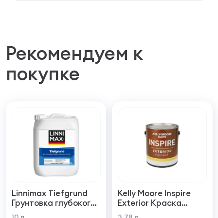
Рекомендуем к
покупке
Linnimax Tiefgrund
Kelly Moore Inspire
Грунтовка глубокого
Exterior Краска
проникновения для
фасадная
10 л
3,78 л