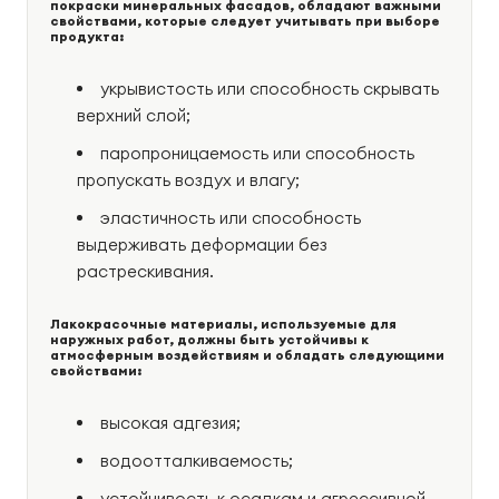
покраски минеральных фасадов, обладают важными
свойствами, которые следует учитывать при выборе
продукта:
укрывистость или способность скрывать
верхний слой;
паропроницаемость или способность
пропускать воздух и влагу;
эластичность или способность
выдерживать деформации без
растрескивания.
Лакокрасочные материалы, используемые для
наружных работ, должны быть устойчивы к
атмосферным воздействиям и обладать следующими
свойствами:
высокая адгезия;
водоотталкиваемость;
устойчивость к осадкам и агрессивной