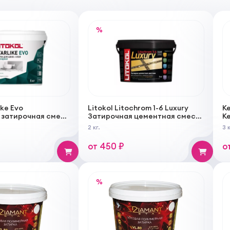
%
ike Evo
Litokol Litochrom 1-6 Luxury
Ke
 затирочная смесь
Затирочная цементная смесь
К
ентная для
для межплиточных швов
з
2 кг.
3 к
атирки плитки
водоотталкивающая
к
от 450 ₽
о
%