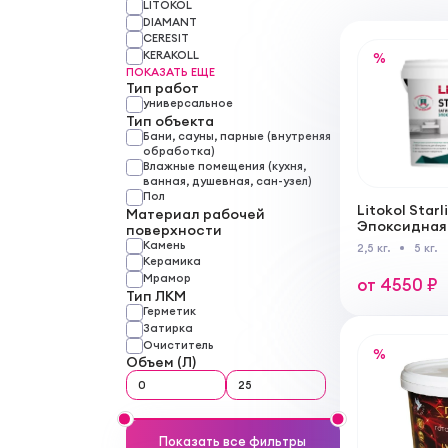
LITOKOL
DIAMANT
CERESIT
KERAKOLL
%
ПОКАЗАТЬ ЕЩЕ
Тип работ
универсальное
Тип объекта
Бани, сауны, парные (внутреняя
обработка)
Влажные помещения (кухня,
ванная, душевная, сан-узел)
Пол
Litokol Starl
Материал рабочей
Эпоксидная
поверхности
двухкомпон
Камень
2,5 кг.
5 кг.
укладки и з
Керамика
Мрамор
от 4550 ₽
Тип ЛКМ
Герметик
Затирка
Очиститель
%
Объем (Л)
Показать все фильтры