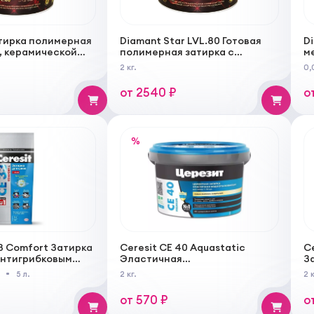
тирка полимерная
Diamant Star LVL.80 Готовая
D
, керамической
полимерная затирка с
м
ериалов из
металлизированной добавкой
за
2 кг.
0,
о и
ого камня
от 2540 ₽
о
%
33 Comfort Затирка
Ceresit CE 40 Aquastatic
Ce
антигрибковым
Эластичная
З
водоотталкивающая затирка
к
.
5 л.
2 кг.
2 к
для швов до 10 мм
от 570 ₽
о