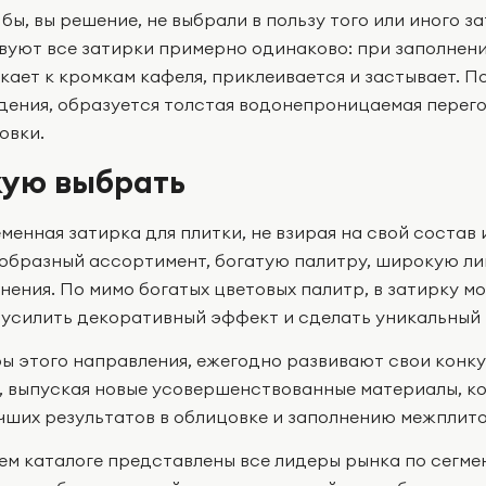
бы, вы решение, не выбрали в пользу того или иного з
вуют все затирки примерно одинаково: при заполнени
кает к кромкам кафеля, приклеивается и застывает. П
дения, образуется толстая водонепроницаемая перег
овки.
ую выбрать
менная затирка для плитки, не взирая на свой состав 
образный ассортимент, богатую палитру, широкую ли
нения. По мимо богатых цветовых палитр, в затирку м
 усилить декоративный эффект и сделать уникальный 
ы этого направления, ежегодно развивают свои конк
, выпуская новые усовершенствованные материалы, к
чших результатов в облицовке и заполнению межплито
ем каталоге представлены все лидеры рынка по сегмен