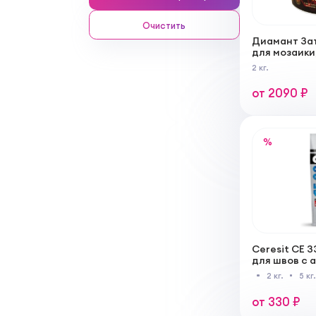
Очистить
Диамант За
для мозаики
плитки, мат
2 кг.
натуральног
искусственн
от 2090 ₽
%
Ceresit CE 
для швов с 
эффектом
2 кг.
5 кг
от 330 ₽