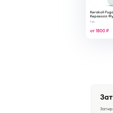
Kerakoll Fuga
Кераколл Ф
пластификат
1 кг.
от 1800 ₽
Зат
Затир