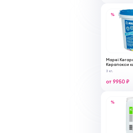
%
Mapei Kerap
Керапокси 
эпоксидный
3 кг.
швов
от 9950 ₽
%