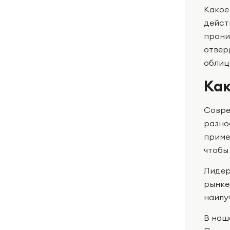
Какое 
дейст
прони
отвер
облиц
Как
Совре
разно
приме
чтобы
Лидер
рынке
наилу
В наш