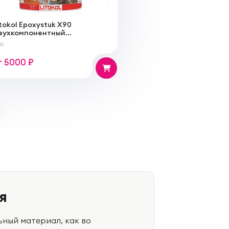
tokol Epoxystuk X90
вухкомпонентный
ислотостойкий состав на
г.
снове эпоксидных смол для
аполнения межплиточных
т 5000 ₽
вов и укладки керамической
литки
я
ный материал, как во