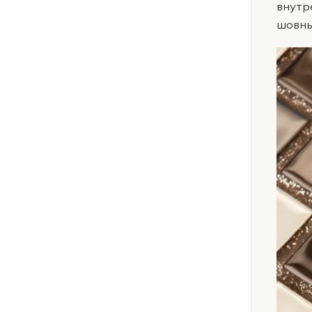
внутр
шовны