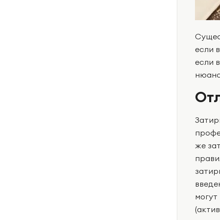
Сущес
если 
если 
нюанс
Отл
Затир
профе
же за
прави
затир
введе
могут
(акти