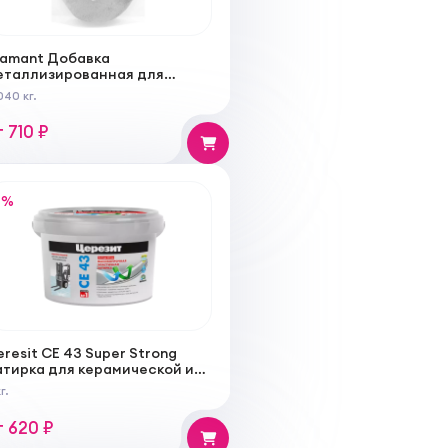
iamant Добавка
еталлизированная для
тирок Star lvl.80
040 кг.
т 710 ₽
%
resit CE 43 Super Strong
атирка для керамической и
линкерной плитки
г.
т 620 ₽