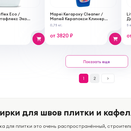
flex Eco /
Mapei Kerapoxy Cleaner /
Li
угафлекс Эко
Мапей Керапокси Клинер
Д
ор для затирки
очиститель от эпоксидных
к
0,75 кг.
5 к
остатков
о
з
от 3820 ₽
о
ш
п
Показать еще
1
2
>
ирки для швов плитки и кафел
ка для плитки это очень распространённый, строитель