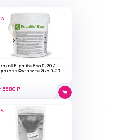
%
rakoll Fugalite Eco 0-20 /
ераколл Фугалите Эко 0-20
атирка для швов жидкая
г.
ерамика
т 8500 ₽
%