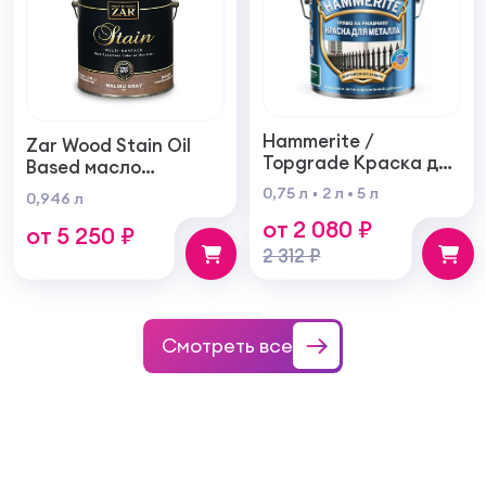
Hammerite /
Zar Wood Stain Oil
Topgrade Краска для
Based масло
металла с
тонирующая по
0,75 л
2 л
5 л
0,946 л
молотковым
дереву
от 2 080 ₽
эффектом
от 5 250 ₽
2 312 ₽
Смотреть все