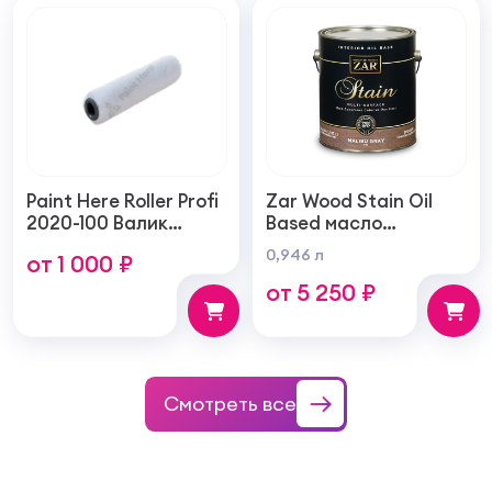
Paint Here Roller Profi
Zar Wood Stain Oil
2020-100 Валик
Based масло
войлочный создает
тонирующая по
0,946 л
от 1 000 ₽
тонкую гладкую
дереву
от 5 250 ₽
структуру покрытия
100мм
Смотреть все