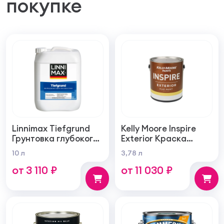
покупке
Linnimax Tiefgrund
Kelly Moore Inspire
Грунтовка глубокого
Exterior Краска
проникновения для
фасадная
10 л
3,78 л
внутренних и
самогрунтующаяся
от 3 110 ₽
от 11 030 ₽
наружных работ
суперукрывистая
ультра матовая