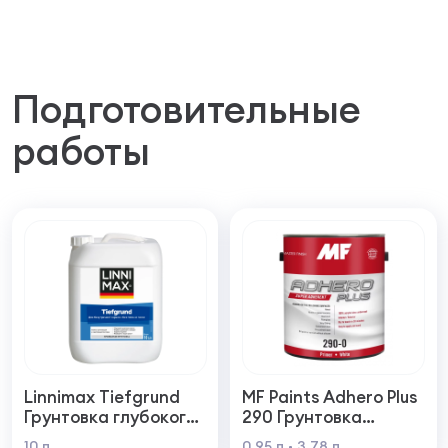
Подготовительные
работы
Linnimax Tiefgrund
MF Paints Adhero Plus
Грунтовка глубокого
290 Грунтовка
проникновения для
высшего качества из
10 л
0,95 л
3,78 л