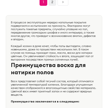
1
2
>
В процессе эксплуатации нередко напольные покрытия
подвергаются испытаниям на прочность. Факторами могут
послужить тяжелые предметы, случайно упавшие на пол,
передвижение громоздких шкафов и иного интерьера, а также
многое другое, что приводит к возникновению вмятин, дефектов
и впадин.
Каждый хозяин в доме хочет, чтобы полы выглядели, словно
новенькими, даже по прошествии нескольких лет. В таком
случае на помощь приходят лаки, масла, воски для натирки
цветные. Он увеличивает стойкость к влаге, защищает пол от
выгорания посредством прямых солнечных лучей.
Преимущества воска для
натирки полов
Воск представляет собой тягучий состав, который отличается
увеличенной температурой кипения. Благодаря улучшенным
качествам отображаются влагозащитные свойства материала.
Цветной воск имеет приятный запах и не содержит вредных
веществ.
Преимущества заключаются в следующем: