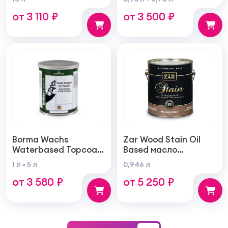
внутренних и
100% акрилового
от 3 110 ₽
от 3 500 ₽
наружных работ
латекса для
внутренних и
наружных работ
Borma Wachs
Zar Wood Stain Oil
Waterbased Topcoat
Based масло
Varnish For Parquet
тонирующая по
1 л
5 л
0,946 л
Грунт для паркета на
дереву
от 3 580 ₽
от 5 250 ₽
водной основе для
внутренних работ