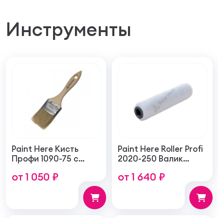
Инструменты
Paint Here Кисть
Paint Here Roller Profi
Профи 1090-75 с
2020-250 Валик
натуральной
войлочный создает
от 1 050 ₽
от 1 640 ₽
щетиной плоская
тонкую гладкую
75мм
структуру покрытия
250мм