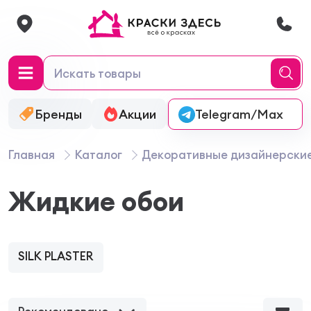
Бренды
Акции
Онлайн-колеровка
Telegram/Max
Главная
Каталог
Декоративные дизайнерски
Жидкие обои
SILK PLASTER