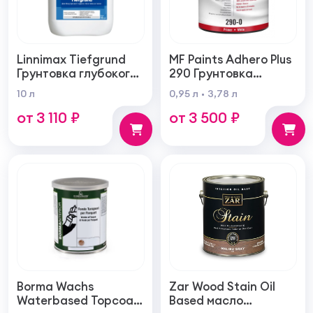
Linnimax Tiefgrund
MF Paints Adhero Plus
Грунтовка глубокого
290 Грунтовка
проникновения для
высшего качества из
10 л
0,95 л
3,78 л
внутренних и
100% акрилового
от 3 110 ₽
от 3 500 ₽
наружных работ
латекса для
внутренних и
наружных работ
Borma Wachs
Zar Wood Stain Oil
Waterbased Topcoat
Based масло