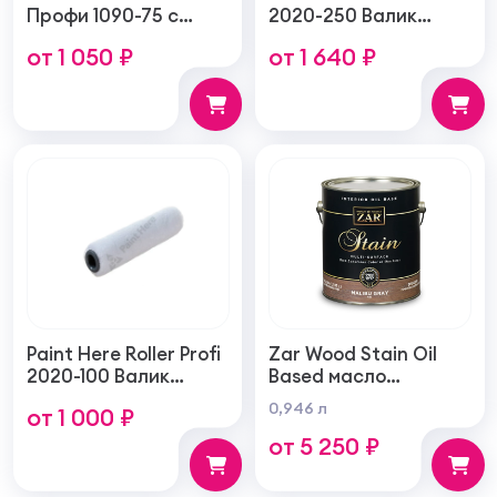
Профи 1090-75 с
2020-250 Валик
натуральной
войлочный создает
от 1 050 ₽
от 1 640 ₽
щетиной плоская
тонкую гладкую
75мм
структуру покрытия
250мм
Paint Here Roller Profi
Zar Wood Stain Oil
2020-100 Валик
Based масло
войлочный создает
тонирующая по
0,946 л
от 1 000 ₽
тонкую гладкую
дереву
от 5 250 ₽
структуру покрытия
100мм