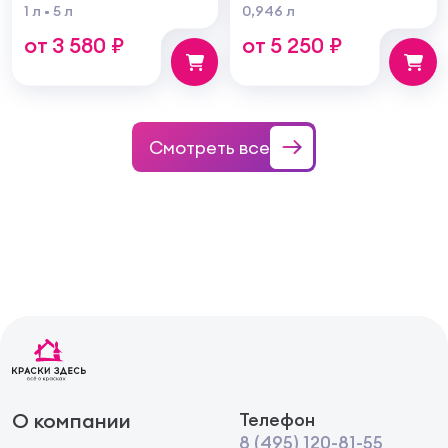
Varnish For Parquet
тонирующая по
1 л
5 л
0,946 л
Грунт для паркета на
дереву
от 3 580 ₽
от 5 250 ₽
водной основе для
внутренних работ
Смотреть все
О компании
Телефон
8 (495) 120-81-55