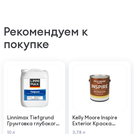
Рекомендуем к
покупке
Linnimax Tiefgrund
Kelly Moore Inspire
Грунтовка глубокого
Exterior Краска
проникновения для
фасадная
10 л
3,78 л