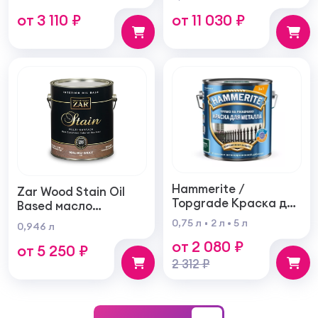
внутренних и
самогрунтующаяся
от 3 110 ₽
от 11 030 ₽
наружных работ
суперукрывистая
ультра матовая
Hammerite /
Zar Wood Stain Oil
Topgrade Краска для
Based масло
металла с
тонирующая по
0,75 л
2 л
5 л
0,946 л
молотковым
дереву
от 2 080 ₽
эффектом
от 5 250 ₽
2 312 ₽