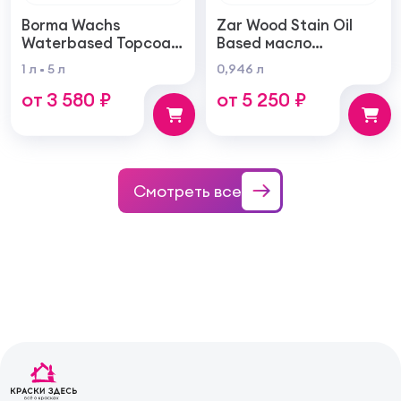
Borma Wachs
Zar Wood Stain Oil
Waterbased Topcoat
Based масло
Varnish For Parquet
тонирующая по
1 л
5 л
0,946 л
Грунт для паркета на
дереву
от 3 580 ₽
от 5 250 ₽
водной основе для
внутренних работ
Смотреть все