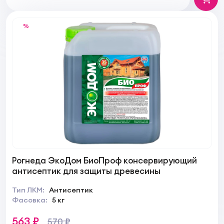
%
Рогнеда ЭкоДом БиоПроф консервирующий
антисептик для защиты древесины
Тип ЛКМ:
Антисептик
Фасовка:
5 кг
563 ₽
570 ₽