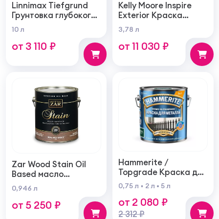
Linnimax Tiefgrund
Kelly Moore Inspire
Грунтовка глубокого
Exterior Краска
проникновения для
фасадная
10 л
3,78 л
внутренних и
самогрунтующаяся
от 3 110 ₽
от 11 030 ₽
наружных работ
суперукрывистая
ультра матовая
Hammerite /
Zar Wood Stain Oil
Topgrade Краска для
Based масло
металла с
тонирующая по
0,75 л
2 л
5 л
0,946 л
молотковым
дереву
от 2 080 ₽
эффектом
от 5 250 ₽
2 312 ₽