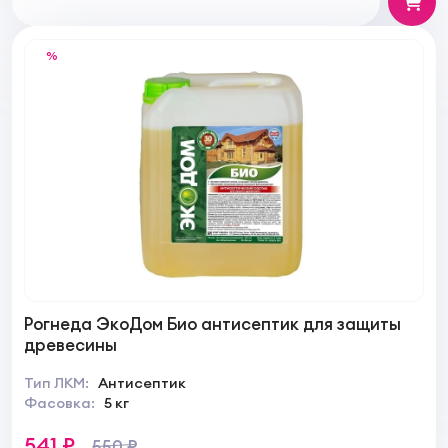
%
Рогнеда ЭкоДом Био антисептик для защиты
древесины
Тип ЛКМ:
Антисептик
Фасовка:
5 кг
541 ₽
550 ₽