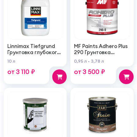
Linnimax Tiefgrund
MF Paints Adhero Plus
Грунтовка глубокого
290 Грунтовка
проникновения для
высшего качества из
10 л
0,95 л
3,78 л
внутренних и
100% акрилового
от 3 110 ₽
от 3 500 ₽
наружных работ
латекса для
внутренних и
наружных работ