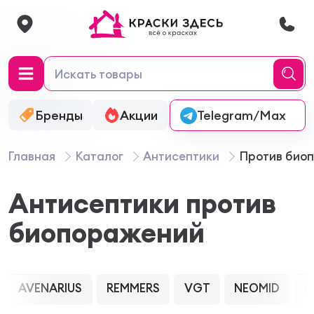
Бренды
Акции
Онлайн-колеровка
Telegram/Max
Главная
Каталог
Антисептики
Против био
Антисептики против
биопоражений
AVENARIUS
REMMERS
VGT
NEOMID
E