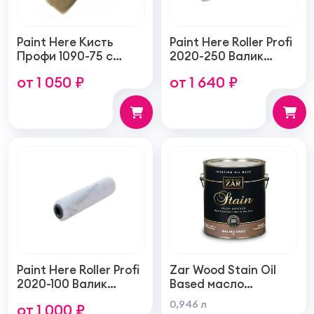
Paint Here Кисть
Paint Here Roller Profi
Профи 1090-75 с
2020-250 Валик
натуральной
войлочный создает
от 1 050 ₽
от 1 640 ₽
щетиной плоская
тонкую гладкую
75мм
структуру покрытия
250мм
Paint Here Roller Profi
Zar Wood Stain Oil
2020-100 Валик
Based масло
войлочный создает
тонирующая по
0,946 л
от 1 000 ₽
тонкую гладкую
дереву