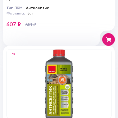
Тип ЛКМ:
Антисептик
Фасовка:
5 л
607 ₽
610 ₽
%