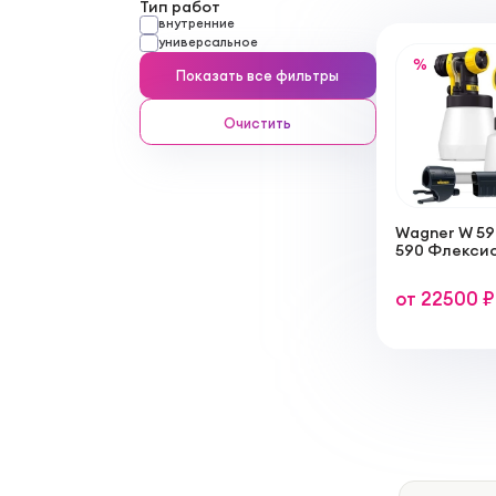
Тип работ
внутренние
универсальное
%
Показать все фильтры
Очистить
Wagner W 590
590 Флекси
краскорасп
нанесения 
от 22500 ₽
латексных,
красок