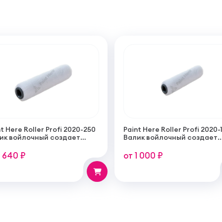
t Here Roller Profi 2020-250
Paint Here Roller Profi 2020-
ик войлочный создает
Валик войлочный создает
кую гладкую структуру
тонкую гладкую структуру
рытия 250мм
покрытия 100мм
1 640 ₽
от 1 000 ₽