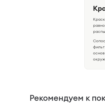
Кра
Краск
равно
распы
Сопос
фильт
основ
окруж
Рекомендуем к по