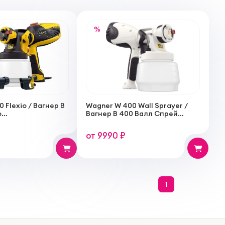
%
 Flexio / Вагнер В
Wagner W 400 Wall Sprayer /
о
Вагнер В 400 Валл Спрей
ылитель для
краскораспылитель для
дисперсионных,
интерьерных работ
от 9990 ₽
 водорастворимых
1