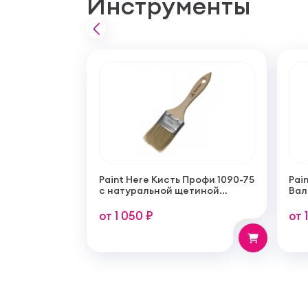
Инструменты
Paint Here Кисть Профи 1090-75
Pain
с натуральной щетиной
Вал
плоская 75мм
тон
пок
от 1 050 ₽
от 