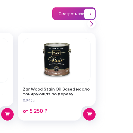
Смотреть все
Zar Wood Stain Oil Based масло
тонирующая по дереву
ой
0,946 л
бот
от 5 250 ₽