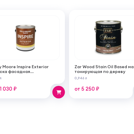
y Moore Inspire Exterior
Zar Wood Stain Oil Based м
ска фасадная
тонирующая по дереву
огрунтующаяся
л
0,946 л
ерукрывистая ультра
овая
11 030 ₽
от 5 250 ₽