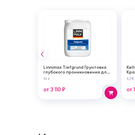
Linnimax Tiefgrund Грунтовка
Kell
глубокого проникновения для
Кра
внутренних и наружных работ
сам
10 л
3,78 
суп
мат
от 3 110 ₽
от 