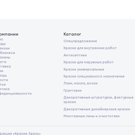
компании
Каталог
ас
Спецпредложение
нды
Краски для внутренних работ
ансии
 бизнеса
Антисептики
азины
ата
Краски для наружных работ
тавка
Краски универсальные
ии
ощь
Краски специального назначения
ости
Лаки, масла, воски
тьи
итика
Грунтовки
фиденциальности
Декоративные штукатурки, фактурные
краски
Декоративные дизайнерские краски
Монтажные пены и очистители
дукции «Краски Здесь»