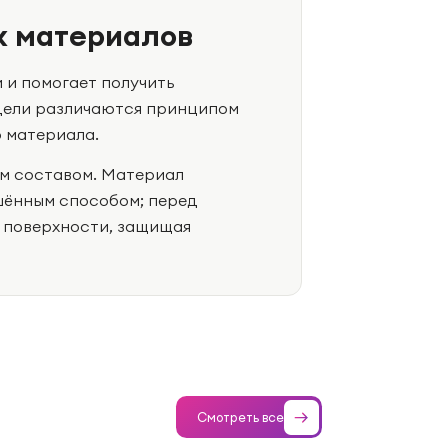
х материалов
 и помогает получить
дели различаются принципом
 материала.
м составом. Материал
шённым способом; перед
 поверхности, защищая
Смотреть все