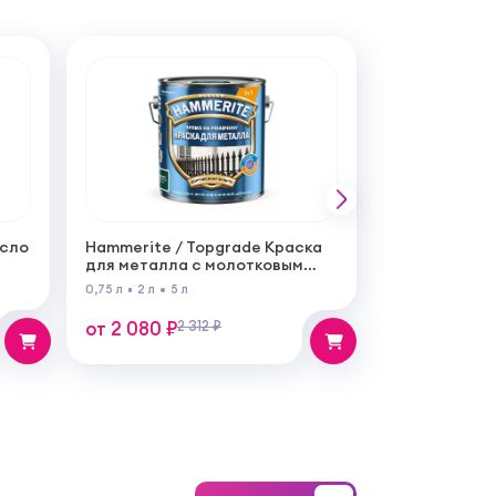
асло
Hammerite / Topgrade Краска
для металла с молотковым
эффектом
0,75 л
2 л
5 л
от 2 080 ₽
2 312 ₽