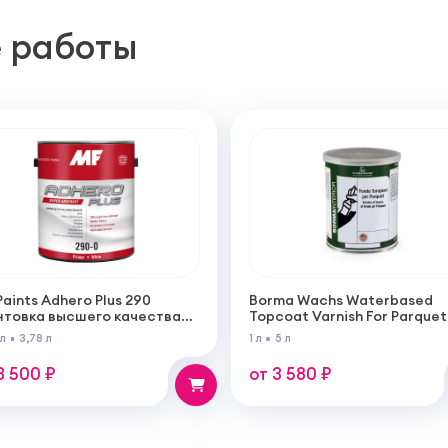
 работы
Paints Adhero Plus 290
Borma Wachs Waterbased
нтовка высшего качества
Topcoat Varnish For Parquet
100% акрилового латекса
Грунт для паркета на водн
 л
3,78 л
1 л
5 л
 внутренних и наружных
основе для внутренних ра
от
3 500 ₽
от 3 580 ₽