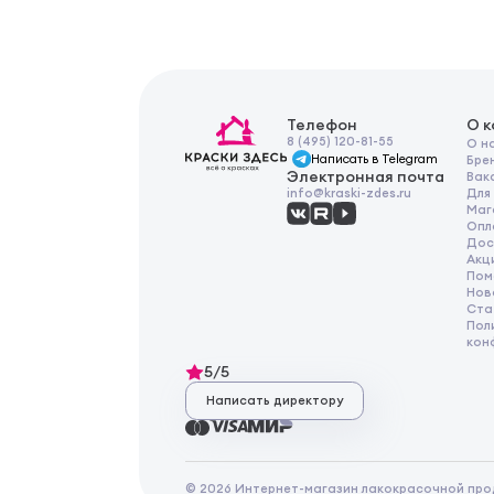
Телефон
О 
8 (495) 120-81-55
О н
Написать в Telegram
Бре
Электронная почта
Вак
Для
info@kraski-zdes.ru
Маг
Опл
Дос
Акц
Пом
Нов
Ста
Пол
кон
5/5
Написать директору
© 2026 Интернет-магазин лакокрасочной про