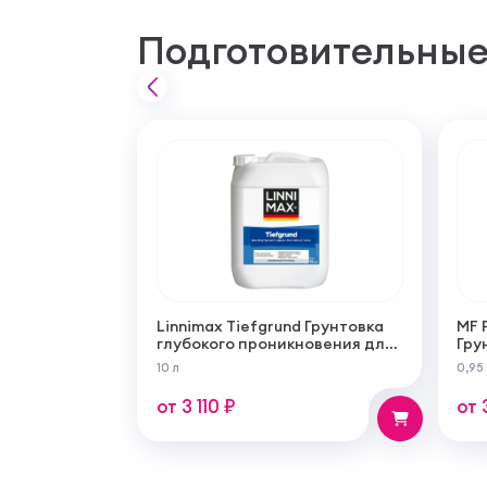
Подготовительные
Linnimax Tiefgrund Грунтовка
MF 
глубокого проникновения для
Гру
внутренних и наружных работ
из 
10 л
0,95
для
раб
от 3 110 ₽
от 