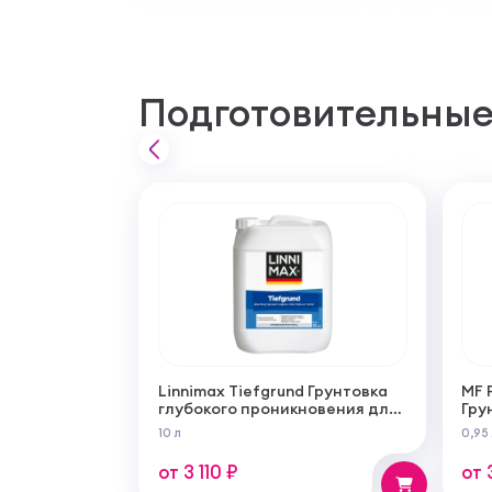
Подготовительные
Linnimax Tiefgrund Грунтовка
MF 
глубокого проникновения для
Гру
внутренних и наружных работ
из 
10 л
0,95
для
раб
от 3 110 ₽
от 