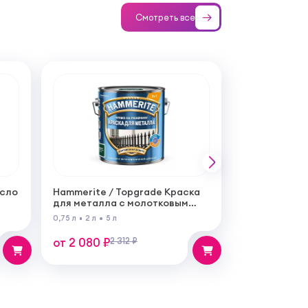
Смотреть все
асло
Hammerite / Topgrade Краска
для металла с молотковым
эффектом
0,75 л
2 л
5 л
от 2 080 ₽
2 312 ₽