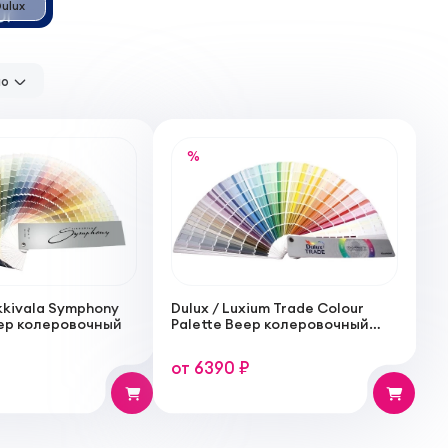
ulux
но
%
ikkivala Symphony
Dulux / Luxium Trade Colour
Веер колеровочный
Palette Веер колеровочный
общий, каталог цветов
от 6390 ₽