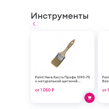
Инструменты
Paint Here Кисть Профи 1090-75
Pain
с натуральной щетиной
Вал
плоская 75мм
тон
пок
от 1 050 ₽
от 