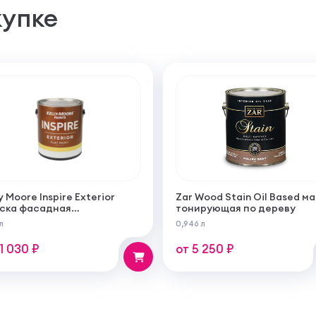
купке
y Moore Inspire Exterior
Zar Wood Stain Oil Based м
ска фасадная
тонирующая по дереву
огрунтующаяся
л
0,946 л
ерукрывистая ультра
овая
11 030 ₽
от 5 250 ₽