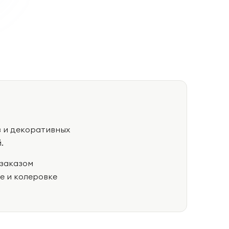
в и декоративных
.
 заказом
е и колеровке