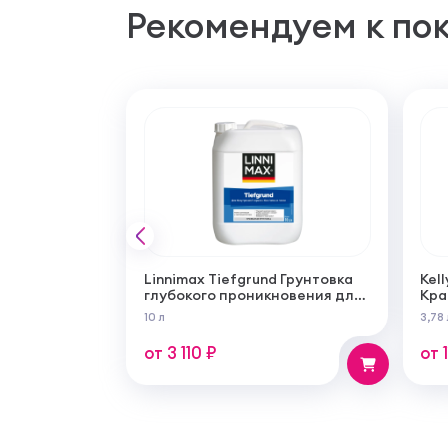
Рекомендуем к по
Linnimax Tiefgrund Грунтовка
Kell
глубокого проникновения для
Кра
внутренних и наружных работ
сам
10 л
3,78 
суп
мат
от 3 110 ₽
от 