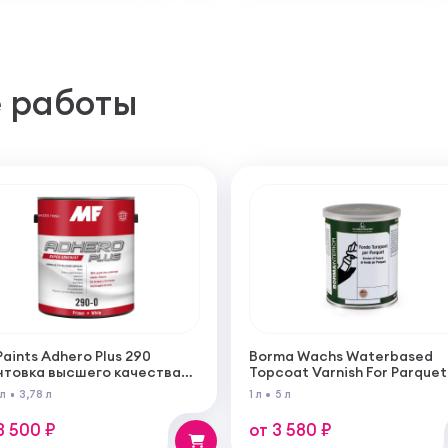
 работы
Paints Adhero Plus 290
Borma Wachs Waterbased
нтовка высшего качества
Topcoat Varnish For Parquet
100% акрилового латекса
Грунт для паркета на водн
 л
3,78 л
1 л
5 л
 внутренних и наружных
основе для внутренних ра
от
3 500 ₽
от 3 580 ₽