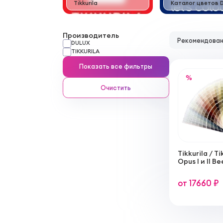
Tikkurila
Каталог цветов D
Производитель
Рекомендова
DULUX
TIKKURILA
Показать все фильтры
%
Очистить
Tikkurila / T
Opus I и II 
от 17660 ₽