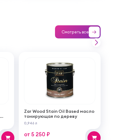
Смотреть все
Zar Wood Stain Oil Based масло
тонирующая по дереву
ой
0,946 л
бот
от 5 250 ₽