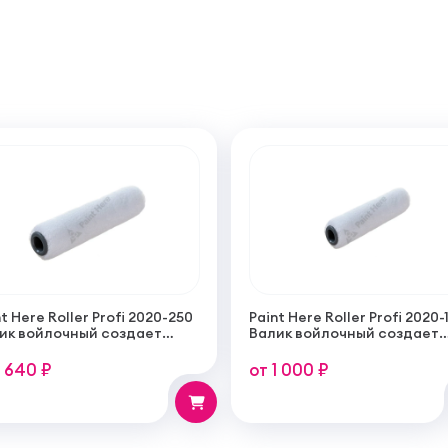
t Here Roller Profi 2020-250
Paint Here Roller Profi 2020-
ик войлочный создает
Валик войлочный создает
кую гладкую структуру
тонкую гладкую структуру
рытия 250мм
покрытия 100мм
1 640 ₽
от 1 000 ₽