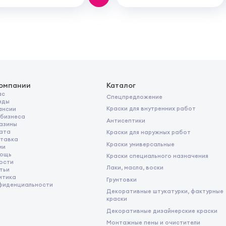
компании
Каталог
ас
Спецпредложение
нды
Краски для внутренних работ
ансии
 бизнеса
Антисептики
азины
ата
Краски для наружных работ
тавка
Краски универсальные
ии
ощь
Краски специального назначения
ости
Лаки, масла, воски
тьи
итика
Грунтовки
фиденциальности
Декоративные штукатурки, фактурные
краски
Декоративные дизайнерские краски
Монтажные пены и очистители