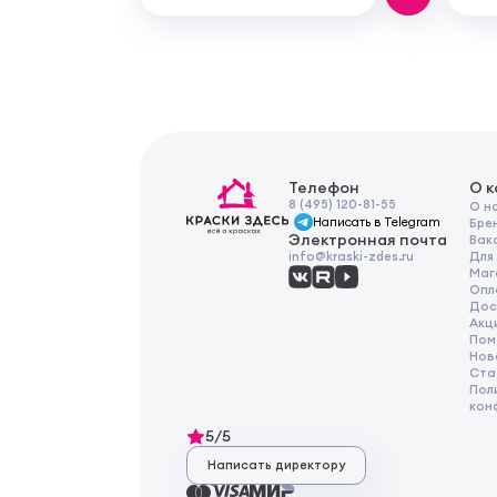
Телефон
О 
8 (495) 120-81-55
О н
Написать в Telegram
Бре
Электронная почта
Вак
Для
info@kraski-zdes.ru
Маг
Опл
Дос
Акц
Пом
Нов
Ста
Пол
кон
5/5
Написать директору