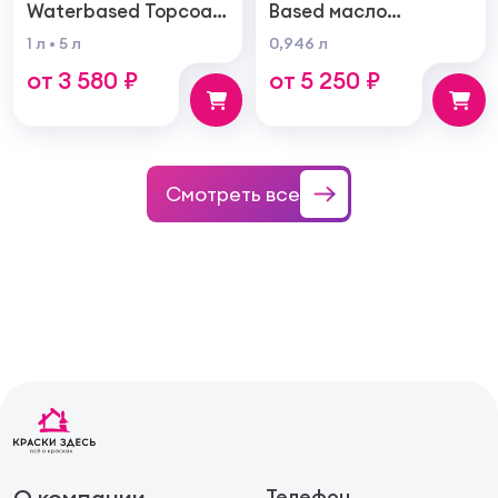
Waterbased Topcoat
Based масло
Varnish For Parquet
тонирующая по
1 л
5 л
0,946 л
Грунт для паркета на
дереву
от 3 580 ₽
от 5 250 ₽
водной основе для
внутренних работ
Смотреть все
О компании
Телефон