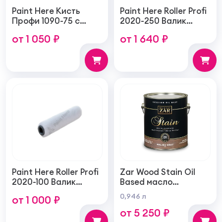
Paint Here Кисть
Paint Here Roller Profi
Профи 1090-75 с
2020-250 Валик
натуральной
войлочный создает
от 1 050 ₽
от 1 640 ₽
щетиной плоская
тонкую гладкую
75мм
структуру покрытия
250мм
Paint Here Roller Profi
Zar Wood Stain Oil
2020-100 Валик
Based масло
войлочный создает
тонирующая по
0,946 л
от 1 000 ₽
тонкую гладкую
дереву
от 5 250 ₽
структуру покрытия
100мм