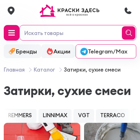
Бренды
Акции
Онлайн-колеровка
Telegram/Max
Главная
Каталог
Затирки, сухие смеси
Затирки, сухие смеси
REMMERS
LINNIMAX
VGT
TERRACO
K