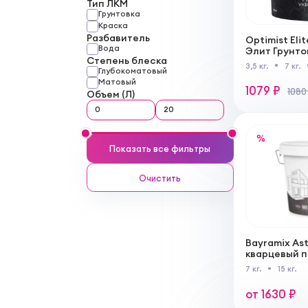
Тип ЛКМ
Грунтовка
Краска
Разбавитель
Optimist Eli
Вода
Элит Грунт
Степень блеска
500 для нар
3,5 кг.
7 кг.
Глубокоматовый
внутренних
Матовый
1079 ₽
1080
Объем (Л)
%
Показать все фильтры
Очистить
Bayramix Ast
кварцевый 
штукатурки
7 кг.
15 кг.
от 1630 ₽