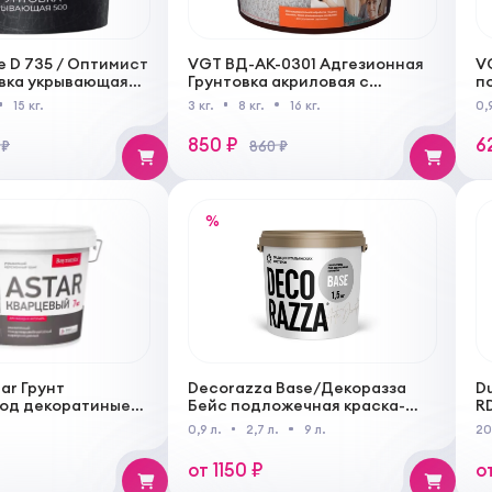
te D 735 / Оптимист
VGT ВД-АК-0301 Адгезионная
V
овка укрывающая
Грунтовка акриловая с
п
ужных и
мраморной крошкой под
п
15 кг.
3 кг.
8 кг.
16 кг.
0,
 работ
декоративные штукатурки
л
850 ₽
6
 ₽
860 ₽
%
ar Грунт
Decorazza Base/Декоразза
D
под декоратиные
Бейс подложечная краска-
R
грунт для нанесения
м
0,9 л.
2,7 л.
9 л.
20
декоративных покрытий
д
р
от 1150 ₽
о