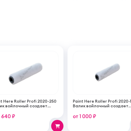
t Here Roller Profi 2020-250
Paint Here Roller Profi 2020-
ик войлочный создает
Валик войлочный создает
кую гладкую структуру
тонкую гладкую структуру
рытия 250мм
покрытия 100мм
1 640 ₽
от 1 000 ₽