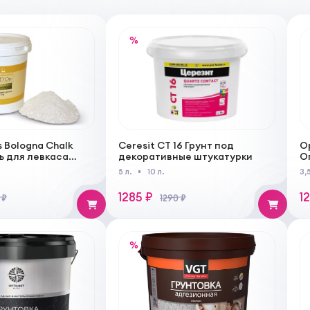
%
 Bologna Chalk
Ceresit CT 16 Грунт под
Op
 для левкаса
декоративные штукатурки
О
онья
у
5 л.
10 л.
3,
и
1285 ₽
1
 ₽
1290 ₽
%