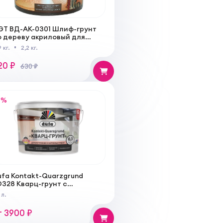
GT ВД-АК-0301 Шлиф-грунт
о дереву акриловый для
ола, мебели перед
9 кг.
2,2 кг.
акировкой
20 ₽
630 ₽
%
ufa Kontakt-Quarzgrund
D328 Кварц-грунт с
инеральным наполнителем
 л.
ля внутренних и наружных
абот
т 3900 ₽