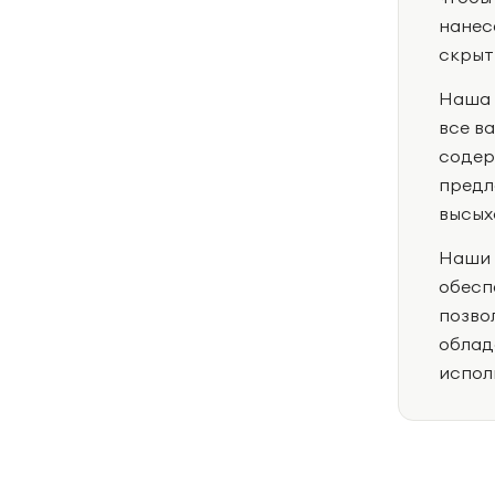
нанес
скрыт
Наша 
все в
содер
предл
высых
Наши 
обесп
позво
облад
испол