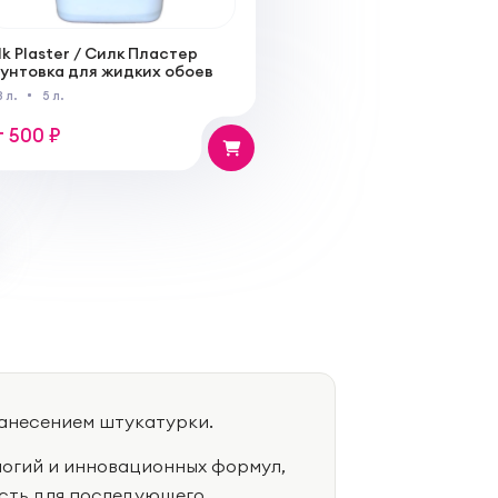
lk Plaster / Силк Пластер
рунтовка для жидких обоев
8 л.
5 л.
т 500 ₽
анесением штукатурки.
логий и инновационных формул,
ость для последующего