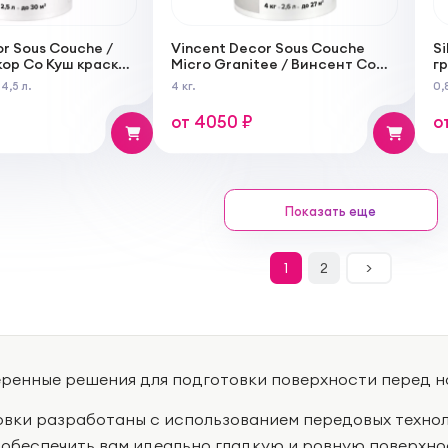
r Sous Couche /
Vincent Decor Sous Couche
Si
ор Со Куш краска
Micro Granitee / Винсент Со
г
екоративной
Куш Микро Гранит грунт под
4,5 л.
4 кг.
0,
декоративную штукатурку
от 4050 ₽
о
Показать еще
1
2
>
ренные решения для подготовки поверхности перед н
овки разработаны с использованием передовых техно
 обеспечить вам идеально гладкую и ровную поверхн