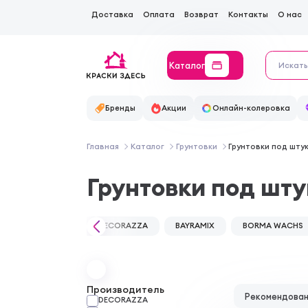
Доставка
Оплата
Возврат
Контакты
О нас
Каталог
Бренды
Акции
Онлайн-колеровка
Главная
Каталог
Грунтовки
Грунтовки под шту
Грунтовки под шт
DECORAZZA
BAYRAMIX
BORMA WACHS
Производитель
Рекомендова
DECORAZZA