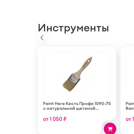
Инструменты
Paint Here Кисть Профи 1090-75
Pain
с натуральной щетиной
Вал
плоская 75мм
тон
пок
от 1 050 ₽
от 