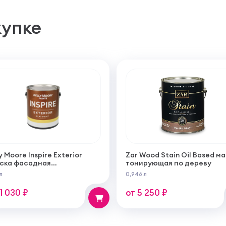
купке
y Moore Inspire Exterior
Zar Wood Stain Oil Based м
ска фасадная
тонирующая по дереву
огрунтующаяся
л
0,946 л
ерукрывистая ультра
овая
11 030 ₽
от 5 250 ₽