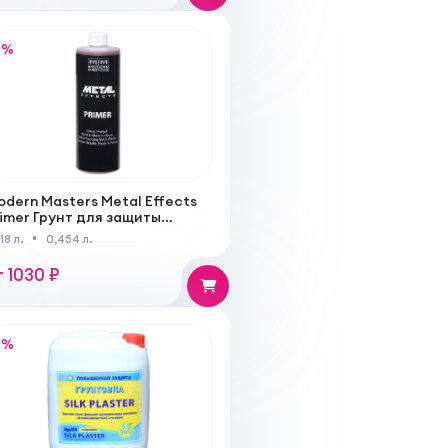
%
dern Masters Metal Effects
imer Грунт для защиты
еталла от коррозии
18 л.
0,454 л.
т 1030 ₽
%