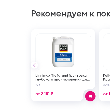
Рекомендуем к по
Linnimax Tiefgrund Грунтовка
Kell
глубокого проникновения для
Кра
внутренних и наружных работ
сам
10 л
3,78 
суп
мат
от 3 110 ₽
от 