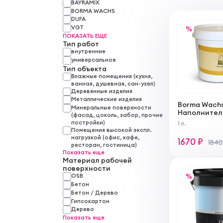
BAYRAMIX
BORMA WACHS
DUFA
VGT
%
ПОКАЗАТЬ ЕЩЕ
Тип работ
внутренние
универсальное
Тип объекта
Влажные помещения (кухня,
ванная, душевная, сан-узел)
Деревянные изделия
Металлические изделия
Borma Wachs
Минеральные поверхности
Наполнитель
(фасад, цоколь, забор, прочие
Джессо Бол
постройки)
1 л.
Помещения высокой экспл.
нагрузкой (офис, кафе,
1670 ₽
1840
ресторан, гостиница)
Показать еще
Материал рабочей
поверхности
%
OSB
Бетон
Бетон / Дерево
Гипсокартон
Дерево
Показать еще