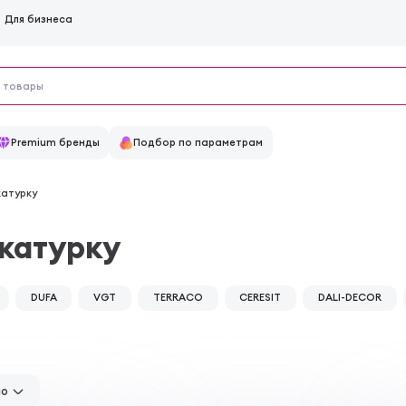
Для бизнеса
Premium бренды
Подбор по параметрам
катурку
укатурку
DUFA
VGT
TERRACO
CERESIT
DALI-DECOR
но