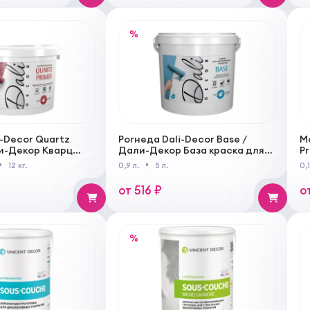
%
i-Decor Quartz
Рогнеда Dali-Decor Base /
Mo
ли-Декор Кварц
Дали-Декор База краска для
Pr
нтовка акриловая
декоративных покрытий
м
12 кг.
0,9 л.
5 л.
0,1
я
от 516 ₽
о
%