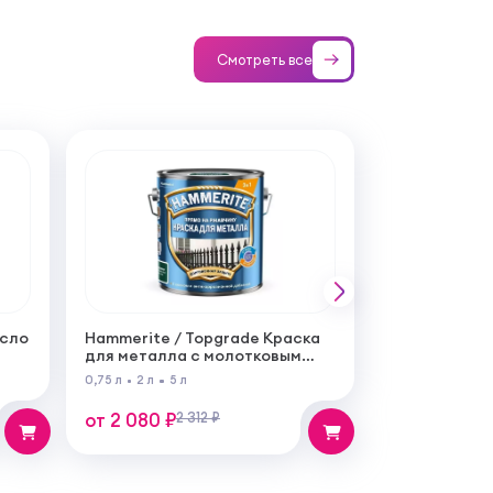
Смотреть все
асло
Hammerite / Topgrade Краска
для металла с молотковым
эффектом
0,75 л
2 л
5 л
от 2 080 ₽
2 312 ₽