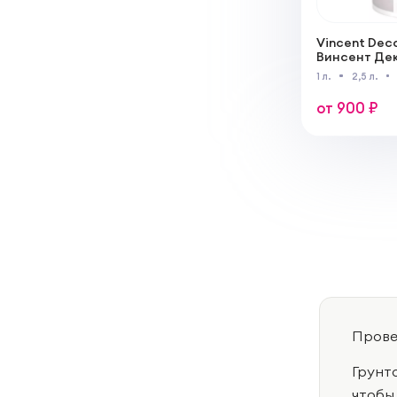
Vincent Deco
Винсент Дек
грунт для д
1 л.
2,5 л.
штукатурки
от 900 ₽
Прове
Грунт
чтобы