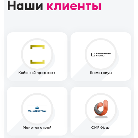
Наши
клиенты
Кейэнкей проджект
Геометриум
Монотек строй
СМР-Урал