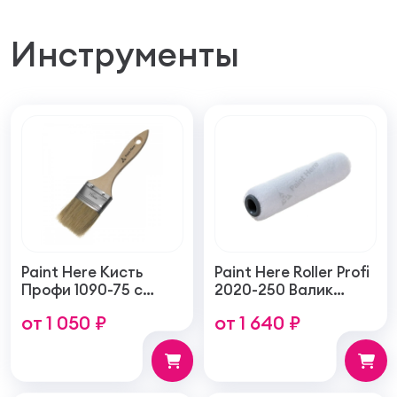
Инструменты
Paint Here Кисть
Paint Here Roller Profi
Профи 1090-75 с
2020-250 Валик
натуральной
войлочный создает
от 1 050 ₽
от 1 640 ₽
щетиной плоская
тонкую гладкую
75мм
структуру покрытия
250мм