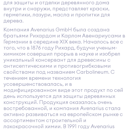
для защиты и отделки деревянного дома
внутри и снаружи, представляет краски,
герметики, лазури, масла и пропитки для
дерева.
Компания Avenarius GmbH была создана
братьями Риxардом и Карлом Авенариусами в
Германии в середине ХIХ века. Началось все с
того, что в 1876 году Рихард, будучи ученым-
химиком совершил прорыв в науке и изобрел
уникальный консервант для древесины с
антисептическими и противогрибковыми
свойствами под названием Carbolineum. С
течением времени технология
усовершенствовалась, и в
модифицированном виде этот продукт по сей
день используется для защиты деревянных
конструкций. Продукция оказалась очень
востребованной, и компания Avenarius стала
активно развиваться на европейском рынке с
ассортиментом строительной и
лакокрасочной химии. В 1991 году Avenarius