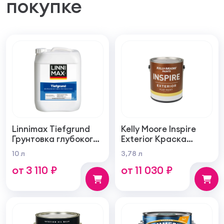
покупке
Linnimax Tiefgrund
Kelly Moore Inspire
Грунтовка глубокого
Exterior Краска
проникновения для
фасадная
10 л
3,78 л
внутренних и
самогрунтующаяся
от 3 110 ₽
от 11 030 ₽
наружных работ
суперукрывистая
ультра матовая