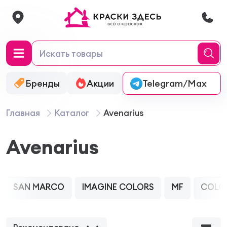
Бренды
Акции
Онлайн-колеровка
Telegram/Max
Главная
Каталог
Avenarius
Avenarius
SAN MARCO
IMAGINE COLORS
MF
COLO