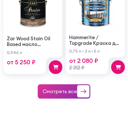
Hammerite /
Zar Wood Stain Oil
Topgrade Краска для
Based масло
металла с
тонирующая по
0,75 л
2 л
5 л
0,946 л
молотковым
дереву
от 2 080 ₽
эффектом
от 5 250 ₽
2 312 ₽
Смотреть все