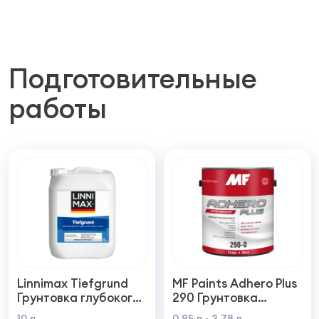
Подготовительные
работы
Linnimax Tiefgrund
MF Paints Adhero Plus
Грунтовка глубокого
290 Грунтовка
проникновения для
высшего качества из
10 л
0,95 л
3,78 л