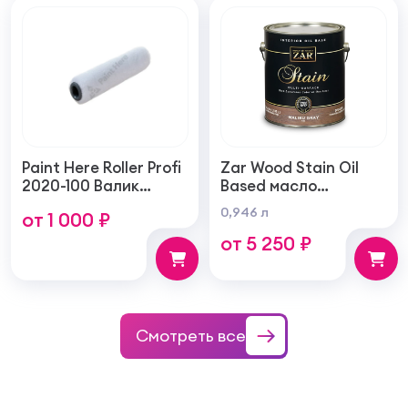
Paint Here Roller Profi
Zar Wood Stain Oil
2020-100 Валик
Based масло
войлочный создает
тонирующая по
0,946 л
от 1 000 ₽
тонкую гладкую
дереву
от 5 250 ₽
структуру покрытия
100мм
Смотреть все