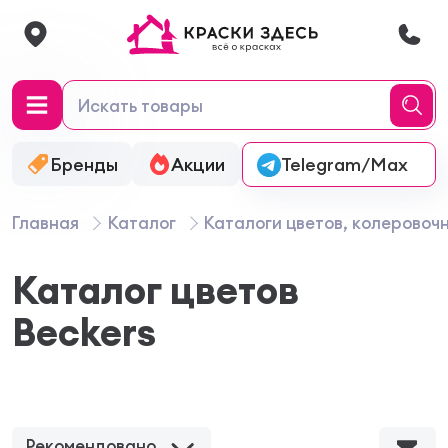
Бренды
Акции
Онлайн-колеровка
Telegram/Max
Главная
Каталог
Каталоги цветов, колеровоч
Каталог цветов
Beckers
Рекомендовано