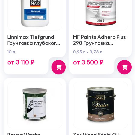
Linnimax Tiefgrund
MF Paints Adhero Plus
Грунтовка глубокого
290 Грунтовка
проникновения для
высшего качества из
10 л
0,95 л
3,78 л
внутренних и
100% акрилового
от 3 110 ₽
от 3 500 ₽
наружных работ
латекса для
внутренних и
наружных работ
Borma Wachs
Zar Wood Stain Oil