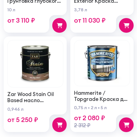
Грунтовка глубокого
Exterior Краска
проникновения для
фасадная
10 л
3,78 л
внутренних и
самогрунтующаяся
от 3 110 ₽
от 11 030 ₽
наружных работ
суперукрывистая
ультра матовая
Hammerite /
Zar Wood Stain Oil
Topgrade Краска для
Based масло
металла с
тонирующая по
0,75 л
2 л
5 л
0,946 л
молотковым
дереву
от 2 080 ₽
эффектом
от 5 250 ₽
2 312 ₽