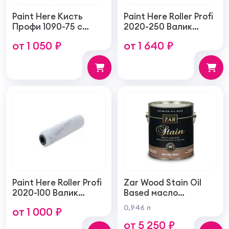
Paint Here Кисть
Paint Here Roller Profi
Профи 1090-75 с
2020-250 Валик
натуральной
войлочный создает
от 1 050 ₽
от 1 640 ₽
щетиной плоская
тонкую гладкую
75мм
структуру покрытия
250мм
Paint Here Roller Profi
Zar Wood Stain Oil
2020-100 Валик
Based масло
войлочный создает
тонирующая по
0,946 л
от 1 000 ₽
тонкую гладкую
дереву
от 5 250 ₽
структуру покрытия