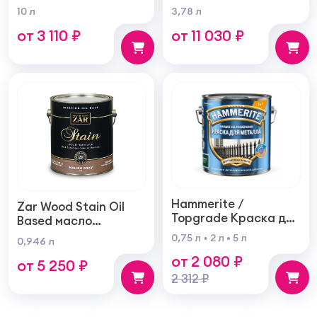
проникновения для
фасадная
10 л
3,78 л
внутренних и
самогрунтующаяся
от 3 110 ₽
от 11 030 ₽
наружных работ
суперукрывистая
ультра матовая
Hammerite /
Zar Wood Stain Oil
Topgrade Краска для
Based масло
металла с
тонирующая по
0,75 л
2 л
5 л
0,946 л
молотковым
дереву
от 2 080 ₽
эффектом
от 5 250 ₽
2 312 ₽