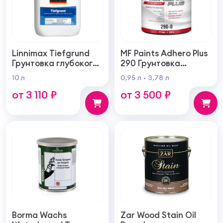
Linnimax Tiefgrund
MF Paints Adhero Plus
Грунтовка глубокого
290 Грунтовка
проникновения для
высшего качества из
10 л
0,95 л
3,78 л
внутренних и
100% акрилового
от 3 110 ₽
от 3 500 ₽
наружных работ
латекса для
внутренних и
наружных работ
Borma Wachs
Zar Wood Stain Oil