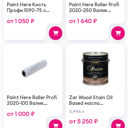
Paint Here Кисть
Paint Here Roller Profi
Профи 1090-75 с
2020-250 Валик
натуральной
войлочный создает
от 1 050 ₽
от 1 640 ₽
щетиной плоская
тонкую гладкую
75мм
структуру покрытия
250мм
Paint Here Roller Profi
Zar Wood Stain Oil
2020-100 Валик
Based масло
войлочный создает
тонирующая по
0,946 л
от 1 000 ₽
тонкую гладкую
дереву
от 5 250 ₽
структуру покрытия
100мм