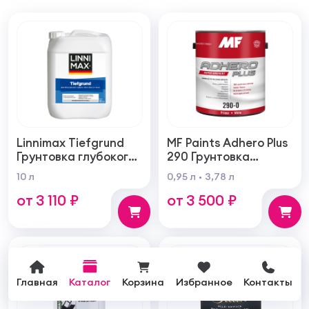
Linnimax Tiefgrund
MF Paints Adhero Plus
Грунтовка глубокого
290 Грунтовка
проникновения для
высшего качества из
10 л
0,95 л
3,78 л
внутренних и
100% акрилового
от 3 110 ₽
от 3 500 ₽
наружных работ
латекса для
внутренних и
наружных работ
Главная
Каталог
Корзина
Избранное
Контакты