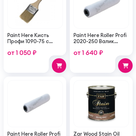
Paint Here Кисть
Paint Here Roller Profi
Профи 1090-75 с
2020-250 Валик
натуральной
войлочный создает
от 1 050 ₽
от 1 640 ₽
щетиной плоская
тонкую гладкую
75мм
структуру покрытия
250мм
Paint Here Roller Profi
Zar Wood Stain Oil