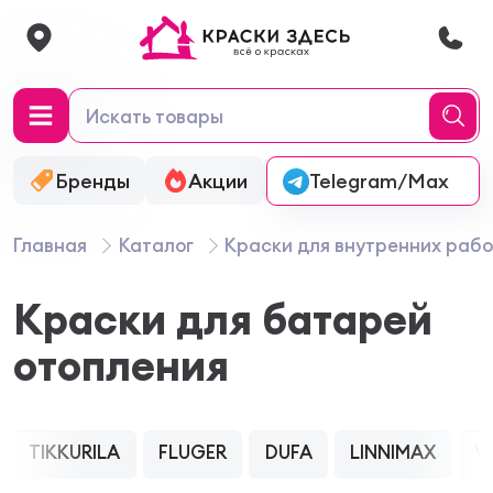
Бренды
Акции
Онлайн-колеровка
Telegram/Max
Главная
Каталог
Краски для внутренних рабо
Краски для батарей
отопления
TIKKURILA
FLUGER
DUFA
LINNIMAX
V