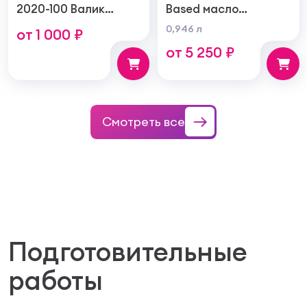
2020-100 Валик
Based масло
войлочный создает
тонирующая по
0,946 л
от 1 000 ₽
тонкую гладкую
дереву
от 5 250 ₽
структуру покрытия
100мм
Смотреть все
Подготовительные
работы