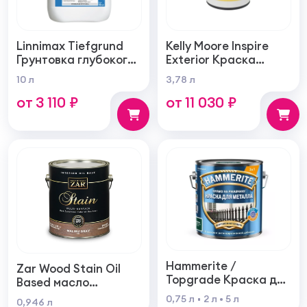
Linnimax Tiefgrund
Kelly Moore Inspire
Грунтовка глубокого
Exterior Краска
проникновения для
фасадная
10 л
3,78 л
внутренних и
самогрунтующаяся
от 3 110 ₽
от 11 030 ₽
наружных работ
суперукрывистая
ультра матовая
Hammerite /
Zar Wood Stain Oil
Topgrade Краска для
Based масло
металла с
тонирующая по
0,75 л
2 л
5 л
0,946 л
молотковым