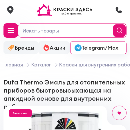
Бренды
Акции
Онлайн-колеровка
Telegram/Max
Главная
Каталог
Краски для внутренних рабо
Dufa Thermo Эмаль для отопительных
приборов быстровысыхающая на
алкидной основе для внутренних
работ
В наличии