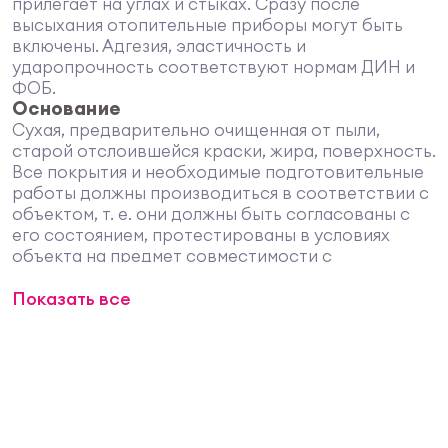
прилегает на углах и стыках. Сразу после
высыхания отопительные приборы могут быть
включены. Адгезия, эластичность и
ударопрочность соответствуют нормам ДИН и
ФОБ.
Основание
Сухая, предварительно очищенная от пыли,
старой отслоившейся краски, жира, поверхность.
Все покрытия и необходимые подготовительные
работы должны производиться в соответствии с
объектом, т. е. они должны быть согласованы с
его состоянием, протестированы в условиях
объекта на предмет совместимости с
основанием и соответствия декоративных
Показать все
свойств методом устройства тестовых выкрасов
и отвечать предъявляемым к нему требованиям и
нагрузкам. Перед применением хорошо
перемешать. Наносить кистью, валиком,
безвоздушным распылителем.
Подготовка основания
Неокрашенные отопительные приборы очистить
от ржавчины и грязи, исправить трещины и