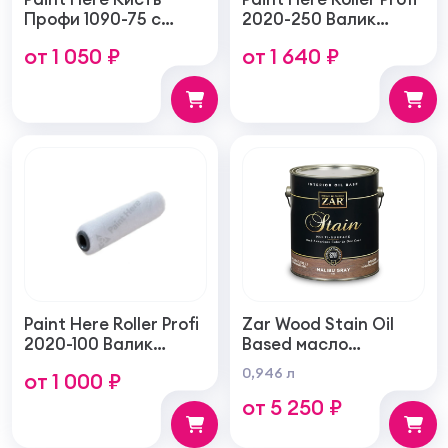
Профи 1090-75 с
2020-250 Валик
натуральной
войлочный создает
от 1 050 ₽
от 1 640 ₽
щетиной плоская
тонкую гладкую
75мм
структуру покрытия
250мм
Paint Here Roller Profi
Zar Wood Stain Oil
2020-100 Валик
Based масло
войлочный создает
тонирующая по
0,946 л
от 1 000 ₽
тонкую гладкую
дереву
от 5 250 ₽
структуру покрытия
100мм