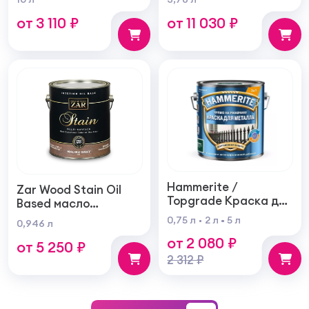
внутренних и
самогрунтующаяся
от 3 110 ₽
от 11 030 ₽
наружных работ
суперукрывистая
ультра матовая
Hammerite /
Zar Wood Stain Oil
Topgrade Краска для
Based масло
металла с
тонирующая по
0,75 л
2 л
5 л
0,946 л
молотковым
дереву
от 2 080 ₽
эффектом
от 5 250 ₽
2 312 ₽