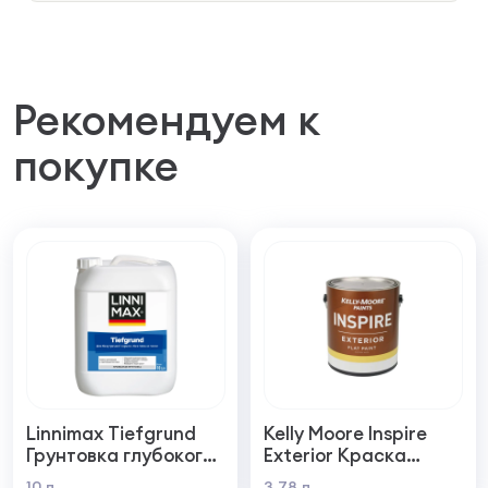
Рекомендуем к
покупке
Linnimax Tiefgrund
Kelly Moore Inspire
Грунтовка глубокого
Exterior Краска
проникновения для
фасадная
10 л
3,78 л