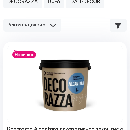
DECORAZZA
DUFA
DALI-DECOR
Рекомендовано
%
Новинка
Decorazza Alcantara декоративное покрытие с