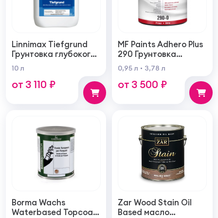
Linnimax Tiefgrund
MF Paints Adhero Plus
Грунтовка глубокого
290 Грунтовка
проникновения для
высшего качества из
10 л
0,95 л
3,78 л
внутренних и
100% акрилового
от 3 110 ₽
от 3 500 ₽
наружных работ
латекса для
внутренних и
наружных работ
Borma Wachs
Zar Wood Stain Oil
Waterbased Topcoat
Based масло