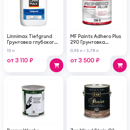
Linnimax Tiefgrund
MF Paints Adhero Plus
Грунтовка глубокого
290 Грунтовка
проникновения для
высшего качества из
10 л
0,95 л
3,78 л
внутренних и
100% акрилового
от 3 110 ₽
от 3 500 ₽
наружных работ
латекса для
внутренних и
наружных работ