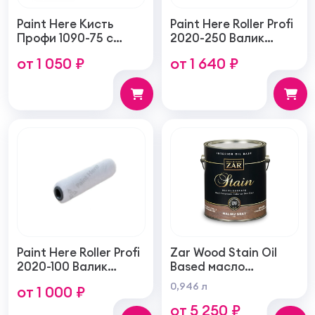
Paint Here Кисть
Paint Here Roller Profi
Профи 1090-75 с
2020-250 Валик
натуральной
войлочный создает
от 1 050 ₽
от 1 640 ₽
щетиной плоская
тонкую гладкую
75мм
структуру покрытия
250мм
Paint Here Roller Profi
Zar Wood Stain Oil
2020-100 Валик
Based масло
войлочный создает
тонирующая по
0,946 л
от 1 000 ₽
тонкую гладкую
дереву
от 5 250 ₽
структуру покрытия