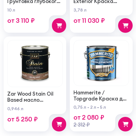
Грунтовка глубокого
Exterior Краска
проникновения для
фасадная
10 л
3,78 л
внутренних и
самогрунтующаяся
от 3 110 ₽
от 11 030 ₽
наружных работ
суперукрывистая
ультра матовая
Hammerite /
Zar Wood Stain Oil
Topgrade Краска для
Based масло
металла с
тонирующая по
0,75 л
2 л
5 л
0,946 л
молотковым
дереву
от 2 080 ₽
эффектом
от 5 250 ₽
2 312 ₽