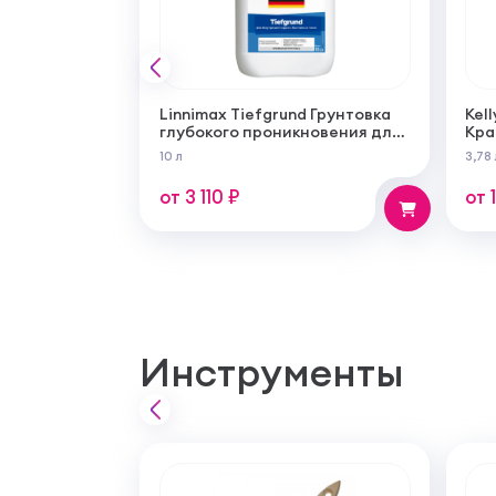
Linnimax Tiefgrund Грунтовка
Kell
глубокого проникновения для
Кра
внутренних и наружных работ
сам
10 л
3,78 
суп
мат
от 3 110 ₽
от 
Инструменты