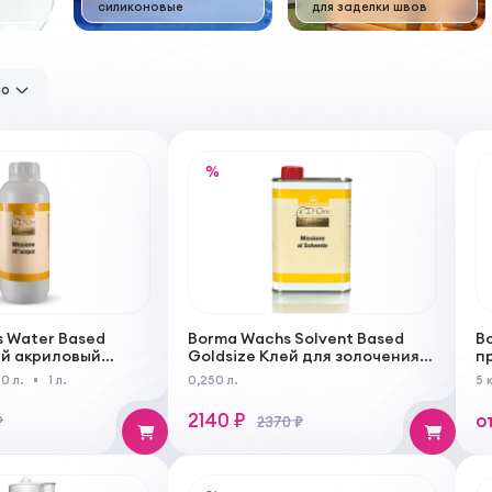
силиконовые
для заделки швов
но
%
 Water Based
Borma Wachs Solvent Based
Bo
ей акриловый
Goldsize Клей для золочения
п
имый для
на основе растворителя
д
0 л.
1 л.
0,250 л.
5 
 работ
п
2140 ₽
о
₽
2370 ₽