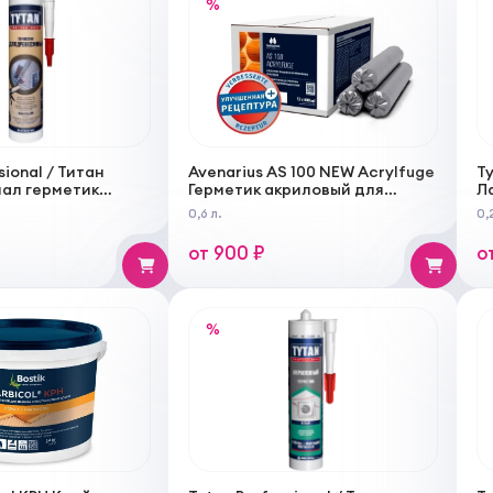
%
sional / Титан
Avenarius AS 100 NEW Acrylfuge
Ty
ал герметик
Герметик акриловый для
Л
Для Древесины
герметизации и утепления
0,6 л.
0,
от 900 ₽
о
%