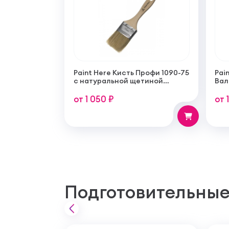
Paint Here Кисть Профи 1090-75
Pain
с натуральной щетиной
Вал
плоская 75мм
тон
пок
от 1 050 ₽
от 
Подготовительные