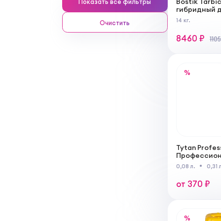
Bostik Tarbi
Показать все фильтры
гибридный д
паркета и и
14 кг.
Очистить
8460 ₽
110
%
Tytan Profes
Профессион
силиконовы
0,08 л.
0,31 л
многоцелев
от 370 ₽
%