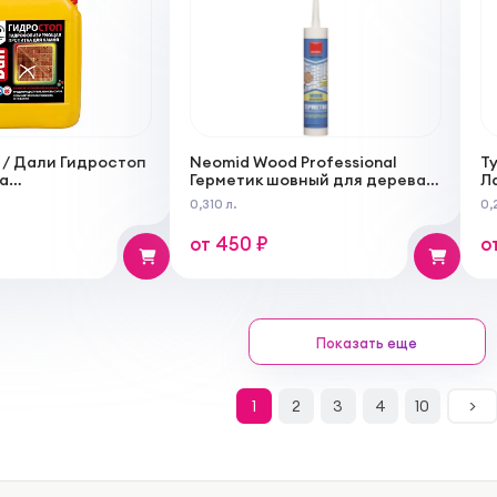
i / Дали Гидростоп
Neomid Wood Professional
Ty
а
Герметик шовный для дерева,
Л
ирующая для
картридж
с
0,310 л.
0,
х поверхностей
от 450 ₽
о
Показать еще
1
2
3
4
10
>