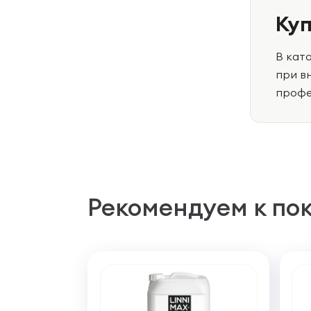
Куп
В кат
при в
профе
Рекомендуем к по