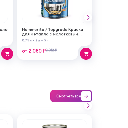
асло
Hammerite / Topgrade Краска
для металла с молотковым
эффектом
0,75 л
2 л
5 л
от 2 080 ₽
2 312 ₽
Смотреть все