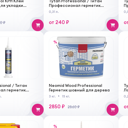
col КРH Клей
Tytan Professional / Титан
Ty
ля укладки
Профессионал герметик
П
нженерной доски
акриловый
с
0,31 л.
0,
от 240 ₽
о
50 ₽
%
sional / Титан
Neomid Wood Professional
Ty
ал герметик
Герметик шовный для дерева
Л
й универсальный
у
.
3 кг.
15 кг.
0,
ой
2850 ₽
о
2860 ₽
%