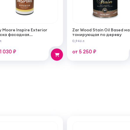
y Moore Inspire Exterior
Zar Wood Stain Oil Based м
ска фасадная
тонирующая по дереву
огрунтующаяся
л
0,946 л
ерукрывистая ультра
овая
11 030 ₽
от 5 250 ₽