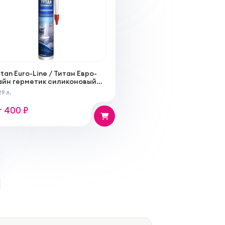
tan Euro-Line / Титан Евро-
айн герметик силиконовый
анитарный
29 л.
т 400 ₽