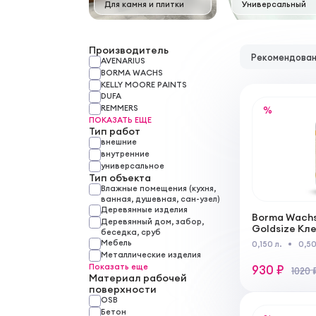
Для камня и плитки
Универсальный
Производитель
Рекомендова
AVENARIUS
BORMA WACHS
KELLY MOORE PAINTS
DUFA
REMMERS
%
ПОКАЗАТЬ ЕЩЕ
Тип работ
внешние
внутренние
универсальное
Тип объекта
Влажные помещения (кухня,
ванная, душевная, сан-узел)
Деревянные изделия
Borma Wachs
Деревянный дом, забор,
Goldsize Кл
беседка, сруб
водоразбав
Мебель
0,150 л.
0,50
внутренних
Металлические изделия
Показать еще
930 ₽
1020 
Материал рабочей
поверхности
OSB
Бетон