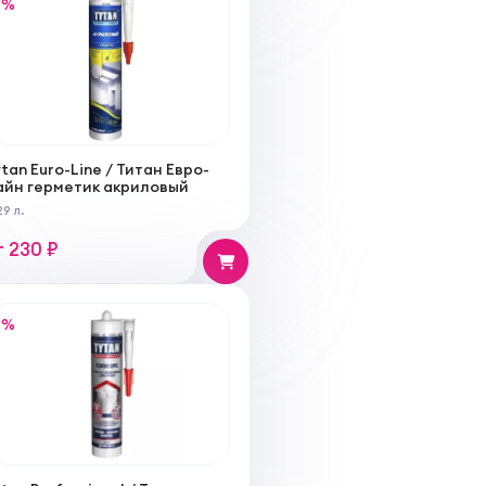
%
tan Euro-Line / Титан Евро-
айн герметик акриловый
29 л.
т 230 ₽
%