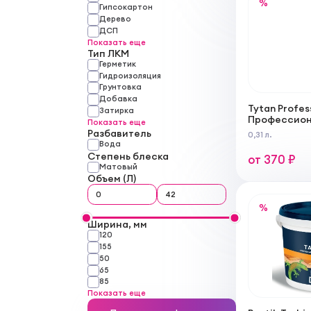
%
Гипсокартон
Дерево
ДСП
Показать еще
Тип ЛКМ
Герметик
Гидроизоляция
Грунтовка
Добавка
Tytan Profes
Затирка
Профессион
Показать еще
акриловый 
Разбавитель
0,31 л.
Вода
Степень блеска
от 370 ₽
Матовый
Объем (Л)
%
Ширина, мм
120
155
50
65
85
Показать еще