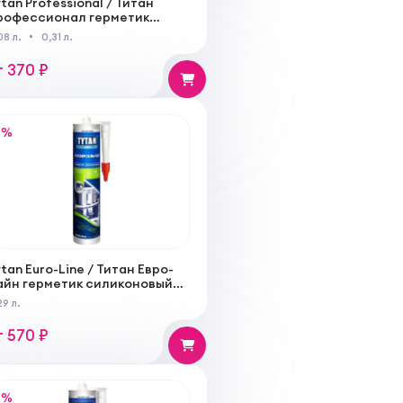
tan Professional / Титан
рофессионал герметик
иликоновый санитарный
08 л.
0,31 л.
т 370 ₽
%
tan Euro-Line / Титан Евро-
айн герметик силиконовый
ниверсальный
29 л.
т 570 ₽
%