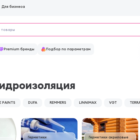
Для бизнеса
Premium бренды
Подбор по параметрам
гидроизоляция
E PAINTS
DUFA
REMMERS
LINNIMAX
VGT
TERR
Герметики
Герметики акриловые