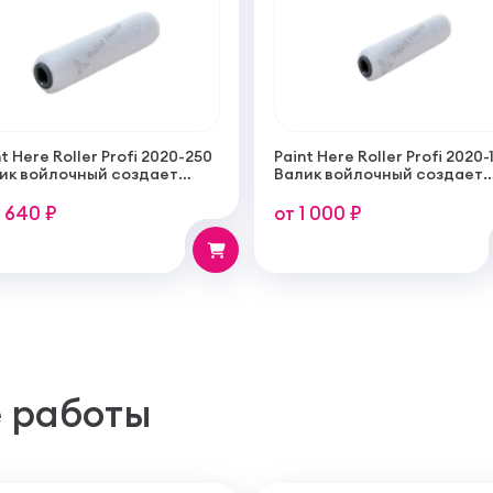
t Here Roller Profi 2020-250
Paint Here Roller Profi 2020-
ик войлочный создает
Валик войлочный создает
кую гладкую структуру
тонкую гладкую структуру
рытия 250мм
покрытия 100мм
1 640 ₽
от 1 000 ₽
 работы