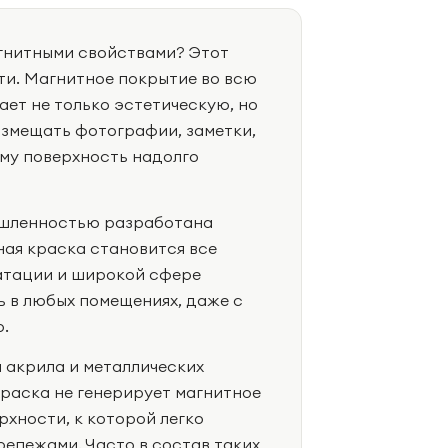
агнитными свойствами? Этот
ети. Магнитное покрытие во всю
ет не только эстетическую, но
змещать фотографии, заметки,
ому поверхность надолго
ышленностью разработана
ная краска становится все
уатации и широкой сфере
 в любых помещениях, даже с
.
 акрила и металлических
Краска не генерирует магнитное
рхности, к которой легко
репежами. Часто в состав таких