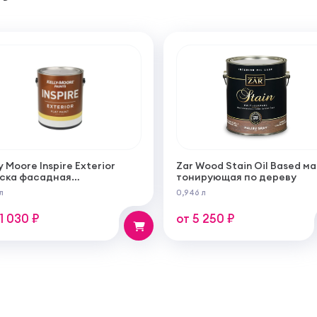
y Moore Inspire Exterior
Zar Wood Stain Oil Based м
ска фасадная
тонирующая по дереву
огрунтующаяся
л
0,946 л
ерукрывистая ультра
овая
11 030 ₽
от 5 250 ₽