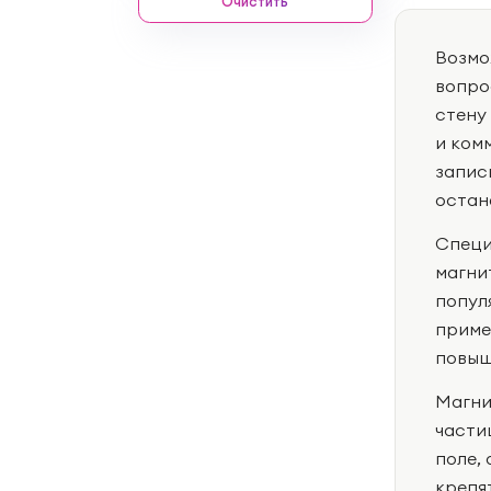
Очистить
Возмо
вопро
стену
и ком
запис
остан
Специ
магни
попул
приме
повыш
Магни
части
поле,
крепя