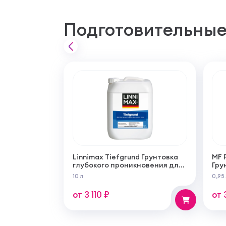
Подготовительные
Linnimax Tiefgrund Грунтовка
MF 
глубокого проникновения для
Гру
внутренних и наружных работ
из 
10 л
0,95
для
раб
от 3 110 ₽
от 