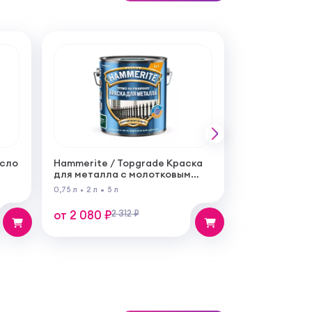
асло
Hammerite / Topgrade Краска
для металла с молотковым
эффектом
0,75 л
2 л
5 л
от 2 080 ₽
2 312 ₽