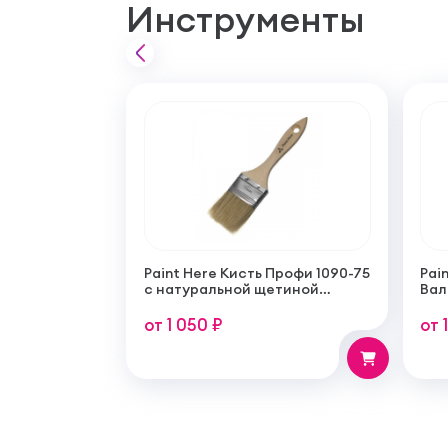
Инструменты
Paint Here Кисть Профи 1090-75
Pain
с натуральной щетиной
Вал
плоская 75мм
тон
пок
от 1 050 ₽
от 