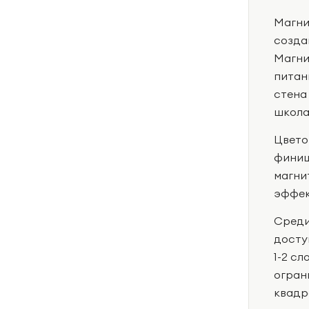
Магни
созда
Магни
питан
стена
школа
Цвето
финиш
магни
эффек
Среди
досту
1-2 сл
огран
квадр