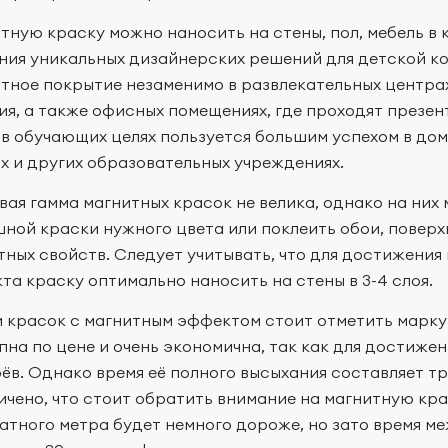
тную краску можно наносить на стены, пол, мебель в 
ния уникальных дизайнерских решений для детской ко
тное покрытие незаменимо в развлекательных центра
ия, а также офисных помещениях, где проходят презе
 в обучающих целях пользуется большим успехом в дом
х и других образовательных учреждениях.
вая гамма магнитных красок не велика, однако на них
ной краски нужного цвета или поклеить обои, поверх
тных свойств. Следует учитывать, что для достижения
та краску оптимально наносить на стены в 3-4 слоя.
 красок с магнитным эффектом стоит отметить марку Ma
пна по цене и очень экономична, так как для достиже
оёв. Однако время её полного высыхания составляет тр
ичено, что стоит обратить внимание на магнитную крас
атного метра будет немного дороже, но зато время м