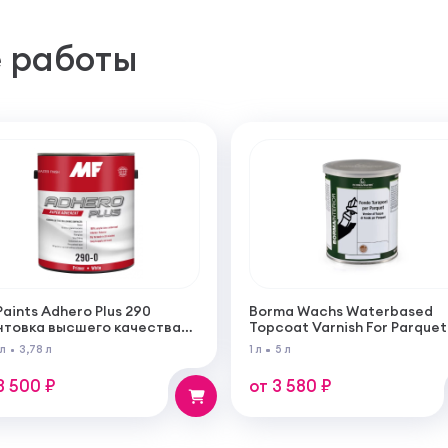
 работы
Paints Adhero Plus 290
Borma Wachs Waterbased
нтовка высшего качества
Topcoat Varnish For Parquet
100% акрилового латекса
Грунт для паркета на водн
 л
3,78 л
1 л
5 л
 внутренних и наружных
основе для внутренних ра
от
3 500 ₽
от 3 580 ₽