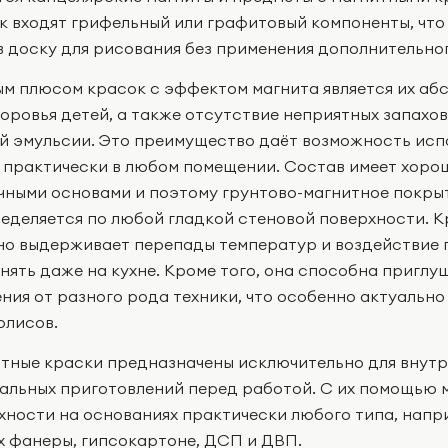
к входят грифельный или графитовый компоненты, что
в доску для рисования без применения дополнительно
ым плюсом красок с эффектом магнита является их а
доровья детей, а также отсутствие неприятных запахов
й эмульсии. Это преимущество даёт возможность испо
 практически в любом помещении. Состав имеет хорош
чными основами и поэтому грунтово-магнитное покры
еделяется по любой гладкой стеновой поверхности. 
но выдерживает перепады температур и воздействие 
нять даже на кухне. Кроме того, она способна пригл
ения от разного рода техники, что особенно актуально
олисов.
тные краски предназначены исключительно для внутр
альных приготовлений перед работой. С их помощью
хности на основаниях практически любого типа, напр
х фанеры, гипсокартоне, ДСП и ДВП.