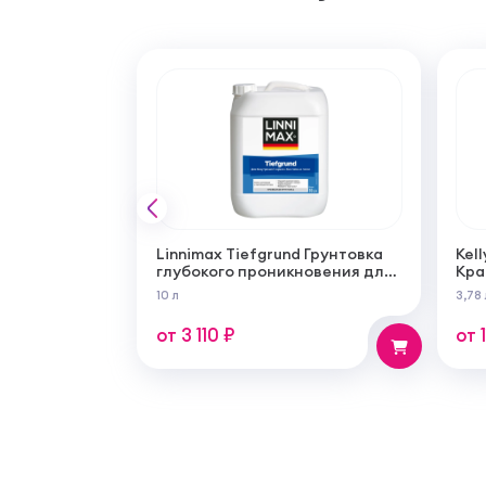
Linnimax Tiefgrund Грунтовка
Kell
глубокого проникновения для
Кра
внутренних и наружных работ
сам
10 л
3,78 
суп
мат
от 3 110 ₽
от 