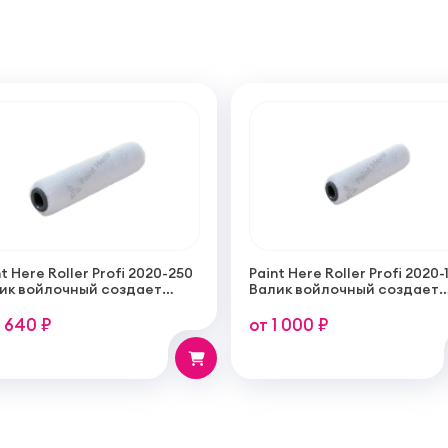
t Here Roller Profi 2020-250
Paint Here Roller Profi 2020-
ик войлочный создает
Валик войлочный создает
кую гладкую структуру
тонкую гладкую структуру
рытия 250мм
покрытия 100мм
1 640 ₽
от 1 000 ₽