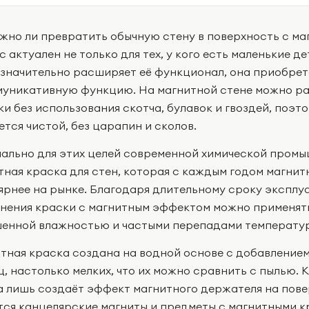
жно ли превратить обычную стену в поверхность с м
с актуален не только для тех, у кого есть маленькие д
 значительно расширяет её функционал, она приобрета
муникативную функцию. На магнитной стене можно ра
ки без использования скотча, булавок и гвоздей, поэт
ется чистой, без царапин и сколов.
ально для этих целей современной химической пром
тная краска для стен, которая с каждым годом магнит
ярнее на рынке. Благодаря длительному сроку экспл
нения краски с магнитным эффектом можно применять
енной влажностью и частыми перепадами температур
тная краска создана на водной основе с добавлением
ц, настолько мелких, что их можно сравнить с пылью. 
 а лишь создаёт эффект магнитного держателя на пове
тся канцелярские магниты и предметы с магнитными к