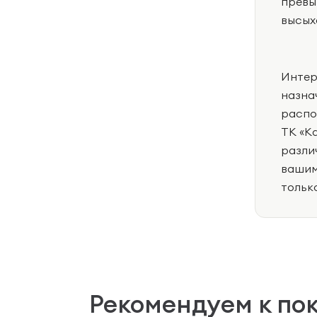
превы
высых
Интер
назна
распо
ТК «К
разли
вашим
тольк
Рекомендуем к по