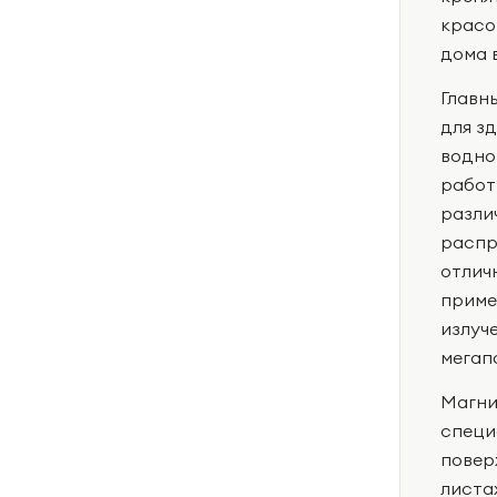
красо
дома 
Главн
для з
водно
работ
разли
распр
отлич
приме
излуч
мегап
Магни
специ
повер
листа