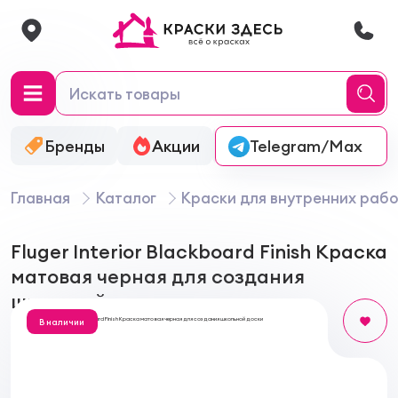
Бренды
Акции
Онлайн-колеровка
Telegram/Max
Главная
Каталог
Краски для внутренних рабо
Fluger Interior Blackboard Finish Краска
матовая черная для создания
школьной доски
В наличии