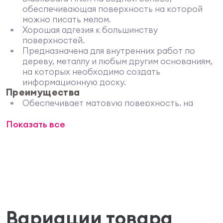
обеспечивающая поверхность на которой
можно писать мелом.
Хорошая адгезия к большинству
поверхностей.
Предназначена для внутренних работ по
дереву, металлу и любым другим основаниям,
на которых необходимо создать
информационную доску.
Преимущества
Обеспечивает матовую поверхность, на
которой можно писать мелом.
Показать все
Легко наносится и обладает хорошей
адгезией.
Предназначена для внутренних работ по
дереву, металлу и любым другим основаниям,
на которых необходимо создать
информационную доску.
Применение
Предназначена для внутренних работ по
дереву, металлу и любым другим основаниям,
Вариации товара
на которых необходимо создать