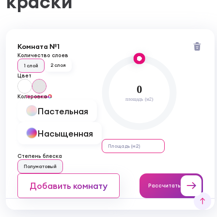
краски
Комната №1
Количество слоев
2 слоя
1 слой
Цвет
0
Колеровка
бесцветный
площадь (м2)
Пастельная
Насыщенная
Степень блеска
Полуматовый
Добавить комнату
Рассчитать