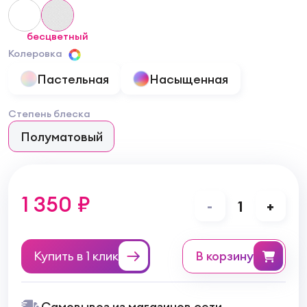
бесцветный
Колеровка
Пастельная
Насыщенная
Степень блеска
Полуматовый
1 350 ₽
-
1
+
Купить в 1 клик
в корзину
Самовывоз из магазинов сети