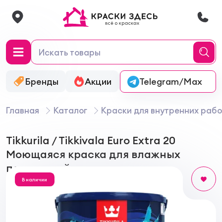
Бренды
Акции
Онлайн-колеровка
Telegram/Max
Главная
Каталог
Краски для внутренних рабо
Tikkurila / Tikkivala Euro Extra 20
Моющаяся краска для влажных
помещений, полуматовая
В наличии