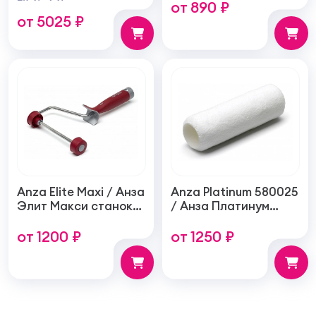
от 890 ₽
грунтовка
ручка
от 5025 ₽
Anza Elite Maxi / Анза
Anza Platinum 580025
Элит Макси станок
/ Анза Платинум
для валика
валик из
от 1200 ₽
от 1250 ₽
эргономичная ручка
микрофибры