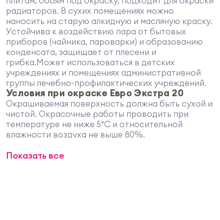
плитам, обоям под окраску, подходит для окраски
радиаторов. В сухих помещениях можно
наносить на старую алкидную и масляную краску.
Устойчива к воздействию пара от бытовых
приборов (чайника, пароварки) и образованию
конденсата, защищает от плесени и
грибка.Может использоваться в детских
учреждениях и помещениях административной
группы лечебно-профилактических учреждений.
Условия при окраске Евро Экстра 20
Окрашиваемая поверхность должна быть сухой и
чистой. Окрасочные работы проводить при
температуре не ниже 5°С и относительной
влажности воздуха не выше 80%.
Смешивание компонентов
Показать все
При необходимости разбавить водой: не более
5% по объёму при нанесении кистью или валиком,
либо не более 10% при нанесении распылением.
Предварительная подготовка
Неокрашенные поверхности:
поверхность
очистить от загрязнений, пыли и жира.
Впитывающие и пористые поверхности