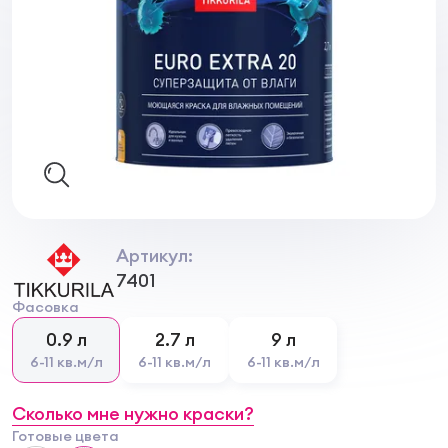
Артикул:
7401
Фасовка
0.9 л
2.7 л
9 л
6-11 кв.м/л
6-11 кв.м/л
6-11 кв.м/л
Сколько мне нужно краски?
Готовые цвета