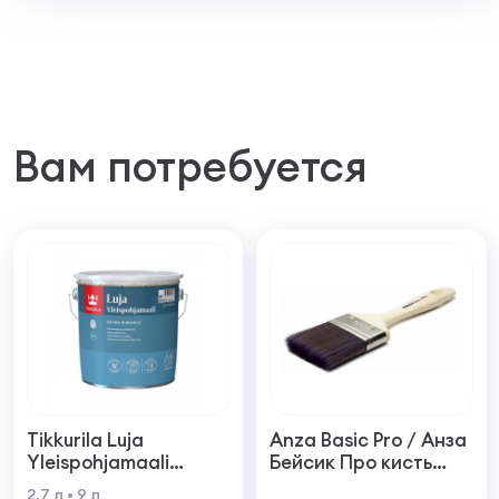
Вам потребуется
Tikkurila Luja
Anza Basic Pro / Анза
Yleispohjamaali
Бейсик Про кисть
Универсальная
плоская деревянная
2.7 л
•
9 л