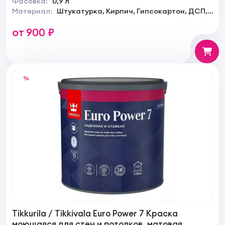
Фасовка:
0,9 л
Материал:
Штукатурка, Кирпич, Гипсокартон, ДСП,
ДВП
от 900 ₽
%
Tikkurila / Tikkivala Euro Power 7 Краска
моющаяся для стен и потолков, матовая