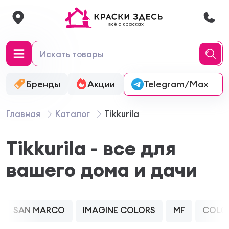
Бренды
Акции
Онлайн-колеровка
Telegram/Max
Главная
Каталог
Tikkurila
Tikkurila - все для
вашего дома и дачи
SAN MARCO
IMAGINE COLORS
MF
COLO