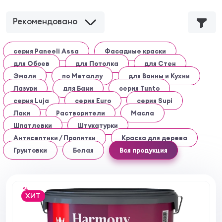
Рекомендовано
серия Paneeli Assa
Фасадные краски
для Обоев
для Потолка
для Стен
Эмали
по Металлу
для Ванны и Кухни
Лазури
для Бани
серия Tunto
серия Luja
серия Euro
серия Supi
Лаки
Растворители
Масла
Шпатлевки
Штукатурки
Антисептики / Пропитки
Краска для дерева
Грунтовки
Белая
Вся продукция
%
ХИТ