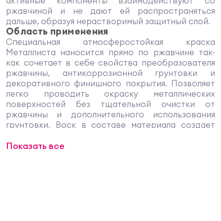
активные компоненты взаимодействуют со
ржавчиной и не дают ей распространяться
дальше, образуя нерастворимый защитный слой.
Область применения
Специальная атмосферостойкая краска
Металлиста наносится прямо по ржавчине так-
как сочетает в себе свойства преобразователя
ржавчины, антикоррозионной грунтовки и
декоративного финишного покрытия. Позволяет
легко проводить окраску металлических
поверхностей без тщательной очистки от
ржавчины и дополнительного использования
грунтовки. Воск в составе материала создает
барьер и защищает от проникновения влаги к
Показать все
металлу. Антикоррозионные компоненты краски
взаимодействуют со ржавчиной и не дают ей
распространяться дальше, надежно защищая
металлическую поверхность на длительный срок.
Объекты применения
Для окраски стальных и чугунных поверхностей с
остатками плотно держащейся ржавчины,
эксплуатируемых в атмосферных условиях