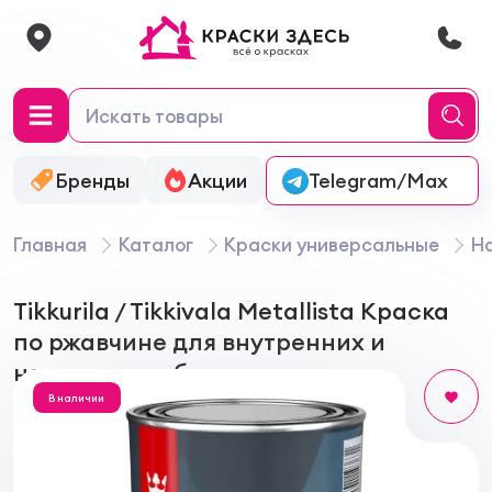
Бренды
Акции
Онлайн-колеровка
Telegram/Max
Главная
Каталог
Краски универсальные
На
Tikkurila / Tikkivala Metallista Краска
по ржавчине для внутренних и
наружных работ
В наличии