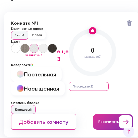
Комната №1
Количество слоев
2 слоя
1 слой
Цвет
0
еще
бесцветный
площадь (м2)
3
Колеровка
Пастельная
Насыщенная
Степень блеска
Глянцевый
Добавить комнату
Рассчитать