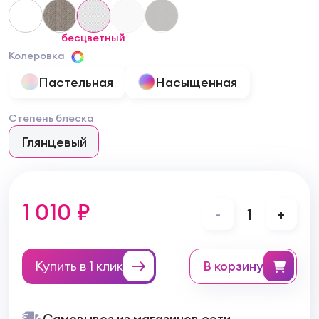
бесцветный
Колеровка
Пастельная
Насыщенная
Степень блеска
Глянцевый
1 010 ₽
-
1
+
Купить в 1 клик
в корзину
Самовывоз из магазинов сети