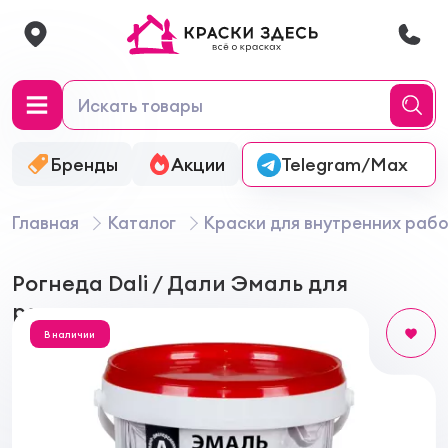
Бренды
Акции
Онлайн-колеровка
Telegram/Max
Главная
Каталог
Краски для внутренних рабо
Рогнеда Dali / Дали Эмаль для
радиаторов акриловая
В наличии