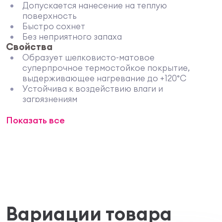
Допускается нанесение на теплую
поверхность
Быстро сохнет
Без неприятного запаха
Свойства
Образует шелковисто-матовое
суперпрочное термостойкое покрытие,
выдерживающее нагревание до +120°С
Устойчива к воздействию влаги и
загрязнениям
Не желтеет в процессе эксплуатации
Показать все
Защищает от мгновенной коррозии
Допускается нанесение на теплую
поверхность
Экологичная, быстро сохнет, не имеет
неприятного запаха
Технические характеристики
Состав - Акриловые дисперсии, диоксид
титана, наполнители, вода, специальные
аддитивы
Вариации товара
Чем наносить? - Кисть, валик, распылитель