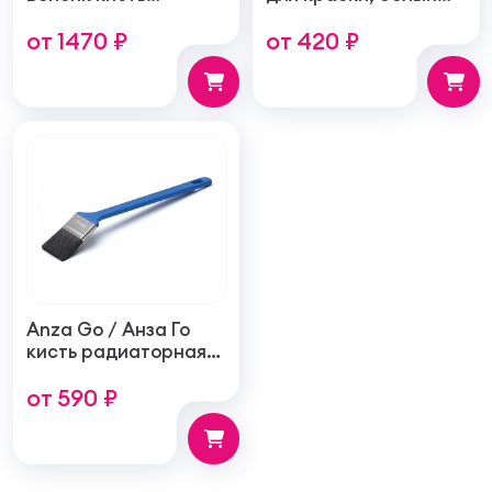
радиаторная
пластиковый
от 1470 ₽
от 420 ₽
Anza Go / Анза Го
кисть радиаторная
синтетическая,
от 590 ₽
длинная