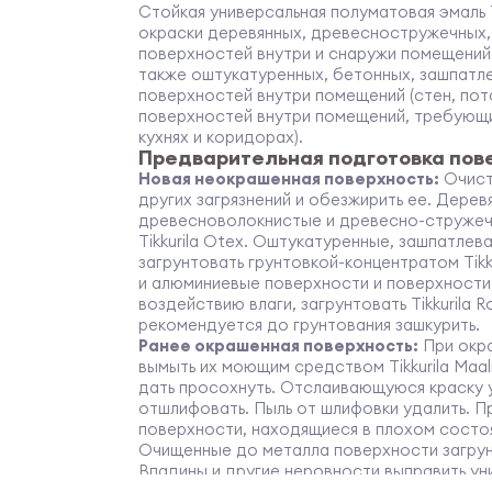
Стойкая универсальная полуматовая эмаль T
окраски деревянных, древесностружечных,
поверхностей внутри и снаружи помещений (о
также оштукатуренных, бетонных, зашпатле
поверхностей внутри помещений (стен, пото
поверхностей внутри помещений, требующих
кухнях и коридорах).
Предварительная подготовка пов
Новая неокрашенная поверхность:
Очисти
других загрязнений и обезжирить ее. Дерев
древесноволокнистые и древесно-стружечн
Tikkurila Otex. Оштукатуренные, зашпатлев
загрунтовать грунтовкой-концентратом Tikku
и алюминиевые поверхности и поверхност
воздействию влаги, загрунтовать Tikkurila
рекомендуется до грунтования зашкурить.
Ранее окрашенная поверхность:
При окра
вымыть их моющим средством Tikkurila Maal
дать просохнуть. Отслаивающуюся краску 
отшлифовать. Пыль от шлифовки удалить. 
поверхности, находящиеся в плохом состоян
Очищенные до металла поверхности загрунто
Впадины и другие неровности выправить унив
или алкидной шпаклевкой. При использован