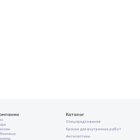
компании
Каталог
ас
Спецпредложение
нды
Краски для внутренних работ
ансии
 бизнеса
Антисептики
азины