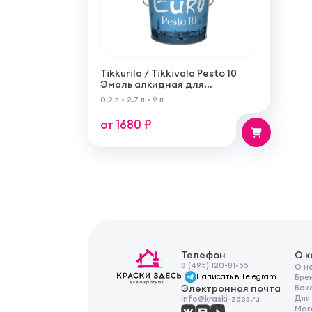
Tikkurila / Tikkivala Pesto 10
Эмаль алкидная для
внутренних работ матовая
0.9 л
•
2.7 л
•
9 л
от 1680 ₽
Телефон
О 
8 (495) 120-81-55
О н
Написать в Telegram
Бре
Электронная почта
Вак
Для
info@kraski-zdes.ru
Маг