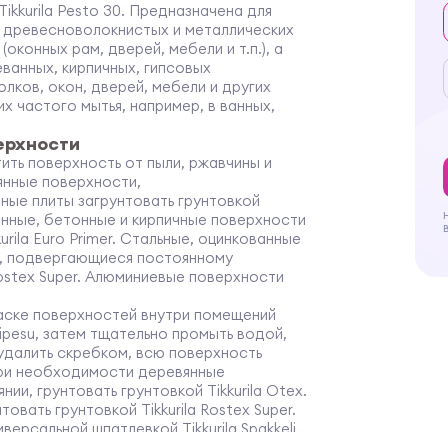
ikkurila Pesto 30. Предназначена для
 древесноволокнистых и металлических
конных рам, дверей, мебели и т.п.), а
ванных, кирпичных, гипсовых
лков, окон, дверей, мебели и других
 частого мытья, например, в ванных,
ерхности
ть поверхность от пыли, ржавчины и
янные поверхности,
ые плиты загрунтовать грунтовкой
анные, бетонные и кирпичные поверхности
rila Euro Primer. Стальные, оцинкованные
и, подвергающиеся постоянному
 Rostex Super. Алюминиевые поверхности
ске поверхностей внутри помещений
ipesu, затем тщательно промыть водой,
удалить скребком, всю поверхность
При необходимости деревянные
ии, грунтовать грунтовкой Tikkurila Otex.
вать грунтовкой Tikkurila Rostex Super.
ерсальной шпатлевкой Tikkurila Spakkeli
ии колерованной краски в ярко-красные и