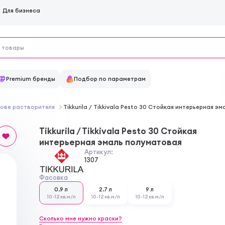
Для бизнеса
Premium бренды
Подбор по параметрам
нове растворителя
Tikkurila / Tikkivala Pesto 30 Стойкая интерьерная э
Tikkurila / Tikkivala Pesto 30 Стойкая
интерьерная эмаль полуматовая
Артикул:
1307
Фасовка
0.9 л
2.7 л
9 л
10-12 кв.м/л
10-12 кв.м/л
10-12 кв.м/л
Сколько мне нужно краски?