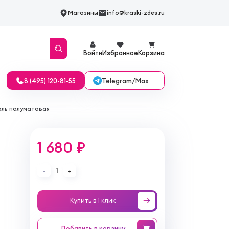
Магазины
info@kraski-zdes.ru
Войти
Избранное
Корзина
Telegram/Max
8 (495) 120-81-55
маль полуматовая
1 680 ₽
1
-
+
Купить в 1 клик
Добавить
в корзину