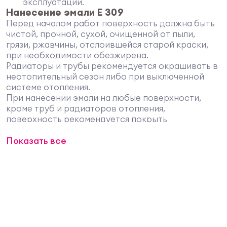
эксплуатации.
Нанесение эмали Е 309
Перед началом работ поверхность должна быть
чистой, прочной, сухой, очищенной от пыли,
грязи, ржавчины, отслоившейся старой краски,
при необходимости обезжирена.
Радиаторы и трубы рекомендуется окрашивать в
неотопительный сезон либо при выключенной
системе отопления.
При нанесении эмали на любые поверхности,
кроме труб и радиаторов отопления,
поверхность рекомендуется покрыть
грунтовкой
Оптимист, которая укрепит
Показать все
поверхность, придаст ей отличные
поверхностно-сцепляющие свойства, увеличит
адгезию.
Перед нанесением материал тщательно
перемешать. При нанесении краскопультом
Эмаль допускается разбавить водой или
грунтовкой "Оптимист", но не более чем на 10%.
Эмаль наносят кистью, валиком или
краскопультом. Рекомендуется двухслойное