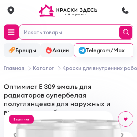
Бренды
Акции
Онлайн-колеровка
Telegram/Max
Главная
Каталог
Краски для внутренних рабо
Оптимист Е 309 эмаль для
радиаторов супербелая
полуглянцевая для наружных и
внутренних работ
В наличии