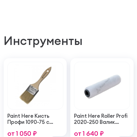
Инструменты
Paint Here Кисть
Paint Here Roller Profi
Профи 1090-75 с
2020-250 Валик
натуральной
войлочный создает
от 1 050 ₽
от 1 640 ₽
щетиной плоская
тонкую гладкую