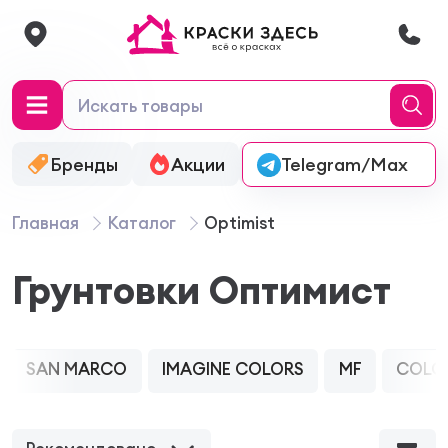
Бренды
Акции
Онлайн-колеровка
Telegram/Max
Главная
Каталог
Optimist
Грунтовки Оптимист
SAN MARCO
IMAGINE COLORS
MF
COLO