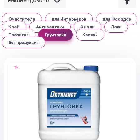
Рекомендовано
Очистители
для Интерьеров
для Фасадов
Клей
Антисептики
Эмали
Лаки
Пропитки
Грунтовки
Краски
Вся продукция
%