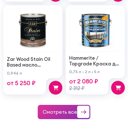
Hammerite /
Zar Wood Stain Oil
Topgrade Краска для
Based масло
металла с
тонирующая по
0,75 л
2 л
5 л
0,946 л
молотковым
дереву
от 2 080 ₽
эффектом
от 5 250 ₽
2 312 ₽
Смотреть все