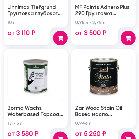
Linnimax Tiefgrund
MF Paints Adhero Plus
Грунтовка глубокого
290 Грунтовка
проникновения для
высшего качества из
10 л
0,95 л
3,78 л
внутренних и
100% акрилового
от 3 110 ₽
от 3 500 ₽
наружных работ
латекса для
внутренних и
наружных работ
Borma Wachs
Zar Wood Stain Oil
Waterbased Topcoat
Based масло
Varnish For Parquet
тонирующая по
1 л
5 л
0,946 л
Грунт для паркета на
дереву
от 3 580 ₽
от 5 250 ₽
водной основе для
внутренних работ