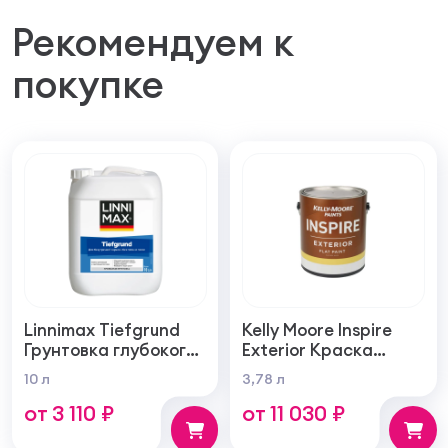
Рекомендуем к
покупке
Linnimax Tiefgrund
Kelly Moore Inspire
Грунтовка глубокого
Exterior Краска
проникновения для
фасадная
10 л
3,78 л
внутренних и
самогрунтующаяся
от 3 110 ₽
от 11 030 ₽
наружных работ
суперукрывистая
ультра матовая