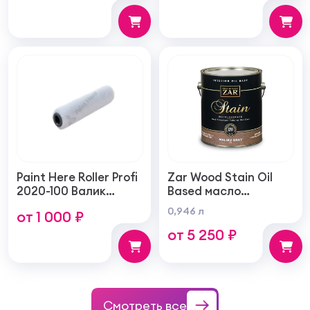
75мм
структуру покрытия
250мм
Paint Here Roller Profi
Zar Wood Stain Oil
2020-100 Валик
Based масло
войлочный создает
тонирующая по
0,946 л
от 1 000 ₽
тонкую гладкую
дереву
от 5 250 ₽
структуру покрытия
100мм
Смотреть все