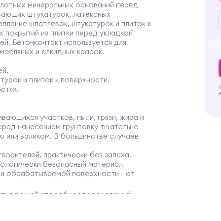
плотных минеральных оснований перед
вающих штукатурок, латексных
епление шпатлевок, штукатурок и плиток к
 покрытий из плитки перед укладкой
ей. Бетонконтакт используется для
масляных и алкидных красок.
ей.
турок и плиток к поверхности.
стях.
ающихся участков, пыли, грязи, жира и
Перед нанесением
грунтовку
тщательно
ю или валиком. В большинстве случаев
ворителей, практически без запаха,
ологически безопасный материал.
и обрабатываемой поверхности - от
питывающей способности основания).
 упаковке при температуре от +5°С до