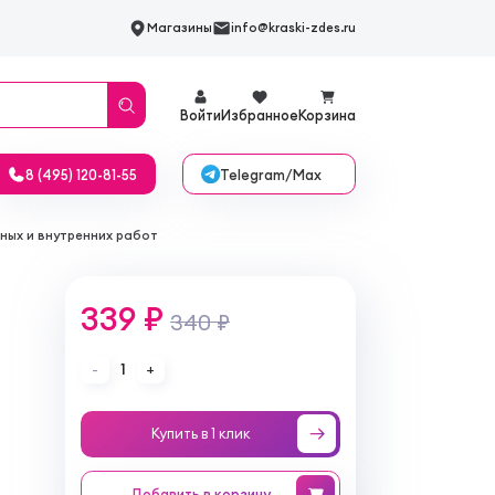
Магазины
info@kraski-zdes.ru
Войти
Избранное
Корзина
Telegram/Max
8 (495) 120-81-55
ных и внутренних работ
339 ₽
340 ₽
1
-
+
Купить в 1 клик
Добавить
в корзину