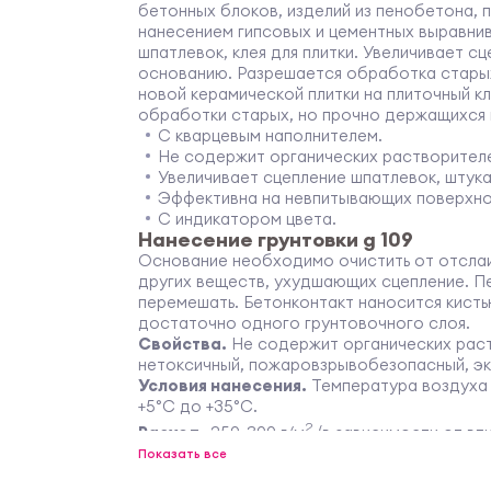
бетонных блоков, изделий из пенобетона, 
нанесением гипсовых и цементных выравни
шпатлевок, клея для плитки. Увеличивает сц
основанию. Разрешается обработка старых
новой керамической плитки на плиточный кл
обработки старых, но прочно держащихся 
С кварцевым наполнителем.
Не содержит органических растворител
Увеличивает сцепление шпатлевок, штука
Эффективна на невпитывающих поверхно
С индикатором цвета.
Нанесение грунтовки g 109
Основание необходимо очистить от отслаив
других веществ, ухудшающих сцепление. 
перемешать. Бетонконтакт наносится кисть
достаточно одного грунтовочного слоя.
Свойства.
Не содержит органических раст
нетоксичный, пожаровзрывобезопасный, эк
Условия нанесения.
Температура воздуха 
+5°С до +35°С.
2
Расход.
250-300 г/м
(в зависимости от в
Время высыхания.
3-4 часа.
Показать все
Хранение и транспортировка.
В закрытой