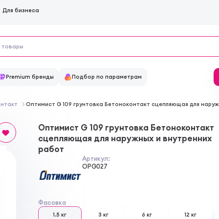
Для бизнеса
Premium бренды
Подбор по параметрам
онтакт
Оптимист G 109 грунтовка Бетоноконтакт сцепляющая для наруж
Оптимист G 109 грунтовка Бетоноконтакт
сцепляющая для наружных и внутренних
работ
Артикул:
OPG027
Фасовка
1.5 кг
3 кг
6 кг
12 кг