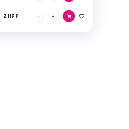
2 119 ₽
1
-
+