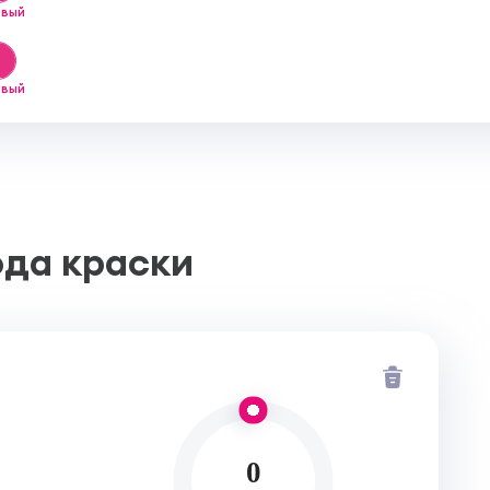
овый
овый
ода краски
0