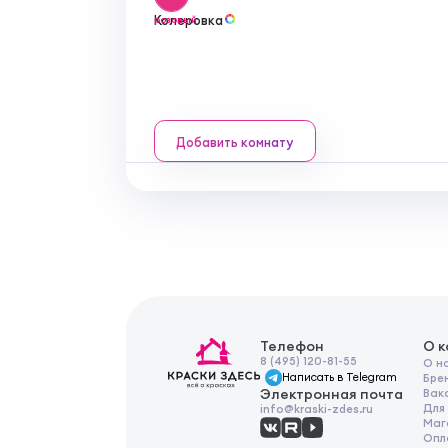
Колеровка
розовый
Добавить комнату
Телефон
О 
8 (495) 120-81-55
О н
Написать в Telegram
Бре
Электронная почта
Вак
Для
info@kraski-zdes.ru
Маг
Опл