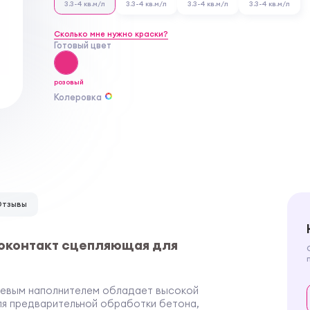
3.3-4 кв.м/л
3.3-4 кв.м/л
3.3-4 кв.м/л
3.3-4 кв.м/л
Сколько мне нужно краски?
Готовый цвет
розовый
Колеровка
Отзывы
ноконтакт сцепляющая для
рцевым наполнителем обладает высокой
я предварительной обработки бетона,