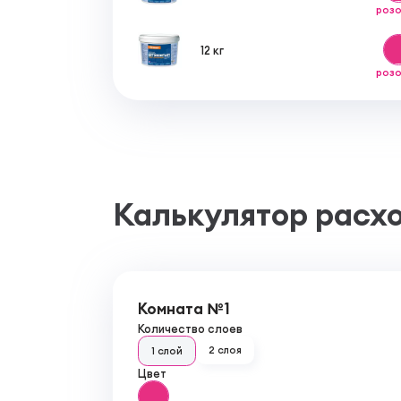
роз
12 кг
роз
Калькулятор расх
Комната №1
Количество слоев
2 слоя
1 слой
Цвет