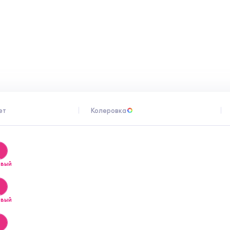
циклов замораживания/оттаивания при
 месяца.
ания работ с грунтовкой инструмент
в глаза необходимо сразу же промыть их
грунтовки на кожу снять ее ватным
 обильным количеством воды.
нитель 0,3-0,6 мм, технологические
ет
Колеровка
овый
овый