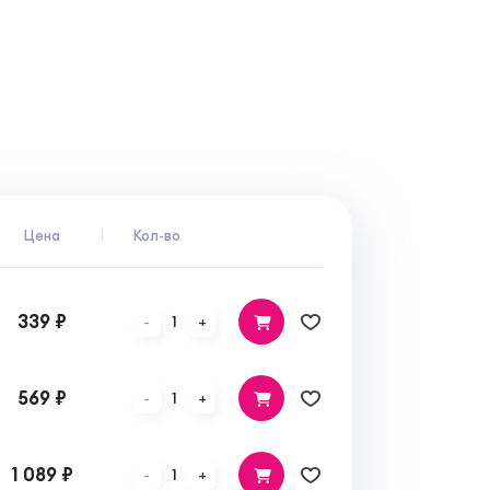
Цена
Кол-во
339 ₽
1
-
+
569 ₽
1
-
+
1 089 ₽
1
-
+