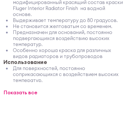
модифицированный красящий состав краски
Fluger Interior Radiator Finish на водной
основе.
Выдерживает температуру до 80 градусов.
Не становится желтоватым со временем.
Предназначен для оснований, постоянно
подвергающихся воздействию высоких
температур.
Особенно хороша краска для различных
видов радиаторов и трубопроводов
Использование
Для поверхностей, постоянно
соприкасающихся с воздействием высоких
температур.
Идеальна для радиаторов и отопительных
Показать все
труб.
Подготовка поверхности к нанесению
состава
Основание необходимо тщательно очистить
и просушить.
Также следует удалить все остатки прежней