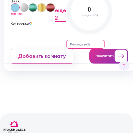
Цвет
0
еще
аквамарин
площадь (м2)
2
Колеровка
Добавить комнату
Рассчитать