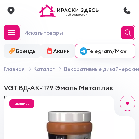
Бренды
Акции
Онлайн-колеровка
Telegram/Max
Главная
Каталог
Декоративные дизайнерски
VGT ВД-АК-1179 Эмаль Металлик
акриловая универсальная
В наличии