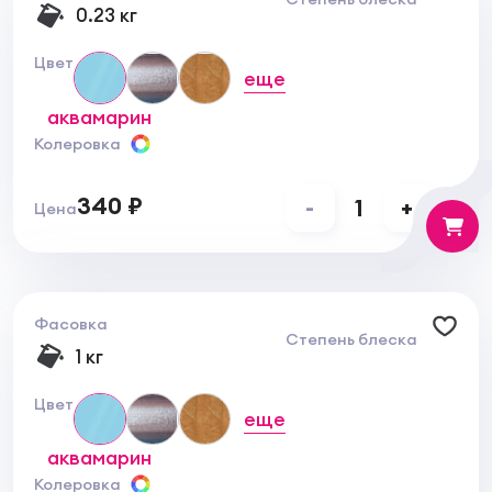
Нанесение продукта:
0.23 кг
Эмаль наносится кистью, валиком или тампоном в
1-2 слоя. При необходимости разбавить водой, не
Цвет
более 5%.
еще
Условия транспортировки и хранения:
аквамарин
В плотно закрытой таре при температуре от 0°С
до +40°С. Не замораживать.
Колеровка
340 ₽
-
1
+
Цена
Фасовка
Степень блеска
1 кг
Цвет
еще
аквамарин
Колеровка