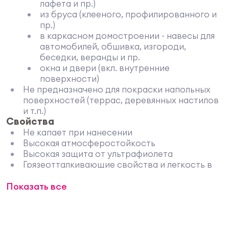
лафета и пр.)
из бруса (клееного, профилированного и
пр.)
в каркасном домостроении - навесы для
автомобилей, обшивка, изгороди,
беседки, веранды и пр.
окна и двери (вкл. внутренние
поверхности)
Не предназначено для покраски напольных
поверхностей (террас, деревянных настилов
и т.п.)
Свойства
Не капает при нанесении
Высокая атмосферостойкость
Высокая защита от ультрафиолета
Грязеотталкивающие свойства и легкость в
уходе
Показать все
Хорошая растекаемость
Образует эластичное покрытие
Не содержащее биоцидов
Технические характеристики
Плотность (20 °С) - около 1,03 кг/л