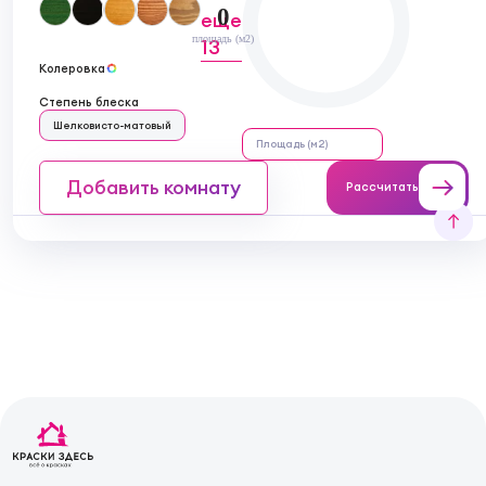
0
еще
площадь (м2)
13
Колеровка
Степень блеска
Шелковисто-матовый
Добавить комнату
Рассчитать