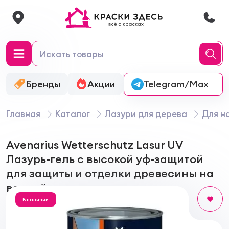
Бренды
Акции
Онлайн-колеровка
Telegram/Max
Главная
Каталог
Лазури для дерева
Для н
Avenarius Wetterschutz Lasur UV
Лазурь-гель с высокой уф-защитой
для защиты и отделки древесины на
водной основе
В наличии