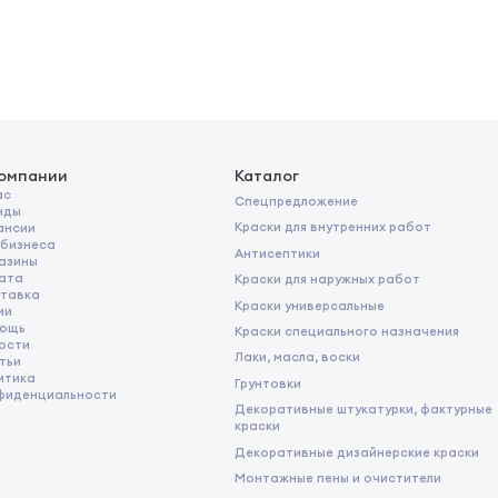
 поверхность водой и удалите остатки
сть сильно загрязнена и потемнела,
щего слоя / дальнейшей
 полного высыхания поверхности
и температуре 20 °C и относительной
компании
Каталог
ас
Спецпредложение
нды
Краски для внутренних работ
ансии
 бизнеса
Антисептики
азины
ата
Краски для наружных работ
тавка
Краски универсальные
ии
ощь
Краски специального назначения
ости
Лаки, масла, воски
тьи
итика
Грунтовки
фиденциальности
Декоративные штукатурки, фактурные
краски
Декоративные дизайнерские краски
Монтажные пены и очистители