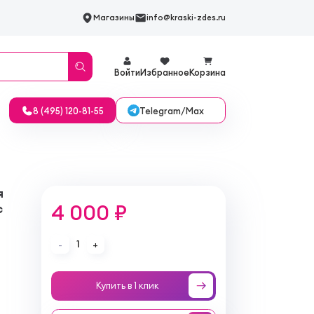
Магазины
info@kraski-zdes.ru
Войти
Избранное
Корзина
Telegram/Max
8 (495) 120-81-55
я
4 000 ₽
с
1
-
+
Купить в 1 клик