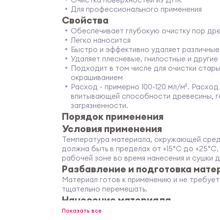
Для профессионального применения
Свойства
Обеспечивает глубокую очистку пор др
Легко наносится
Быстро и эффективно удаляет различные
Удаляет плесневые, гнилостные и другие
Подходит в том числе для очистки стар
окрашиванием
Расход - примерно 100-120 мл/м². Расхо
впитывающей способности древесины, ге
загрязненности.
Порядок применения
Условия применения
Температура материала, окружающей сре
должна быть в пределах от +15°С до +25°С
рабочей зоне во время нанесения и сушки 
Разбавление и подготовка мате
Материал готов к применению и не требуе
тщательно перемешать.
Нанесение материала
Вылейте продукт на очищаемую поверхност
Показать все
помощью кисти или валика. Либо используй