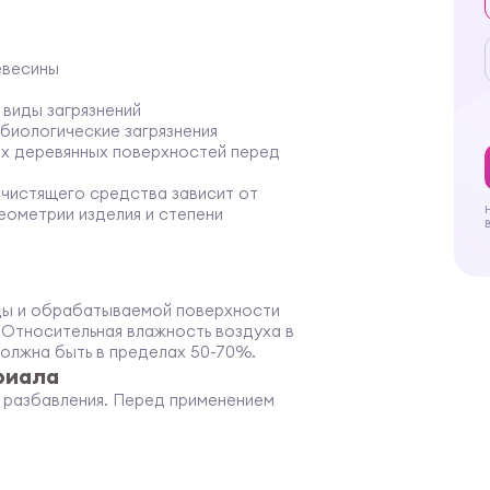
евесины
 виды загрязнений
 биологические загрязнения
ых деревянных поверхностей перед
д чистящего средства зависит от
ометрии изделия и степени
ды и обрабатываемой поверхности
. Относительная влажность воздуха в
должна быть в пределах 50-70%.
риала
т разбавления. Перед применением
ь и равномерно распределите его с
те оборудование для распыления.