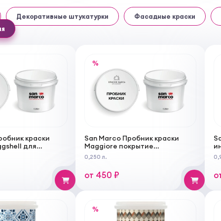
Декоративные штукатурки
Фасадные краски
ия
%
робник краски
San Marco Пробник краски
S
ggshell для
Maggiore покрытие
и
 работ
интерьерное суперстойкое
д
0,250 л.
0,
для создания идеальных
п
поверхностей
р
от 450 ₽
о
%