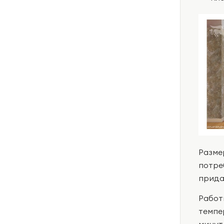
Разме
потре
прида
Работ
темпе
минут