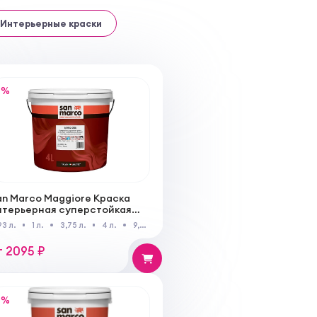
Интерьерные краски
%
an Marco Maggiore Краска
нтерьерная суперстойкая
ля создания идеальных
93 л.
1 л.
3,75 л.
4 л.
9,35 л.
10 л.
оверхностей для внутренних
абот
т 2095 ₽
%