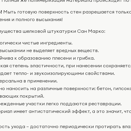
!
Мыть готовую поверхность стен разрешается только
ения и полного высыхания!
ущества шелковой штукатурки Сан Марко:
логически чистые ингредиенты.
 высыхании не выделяет вредных веществ.
ойчива к образованию плесени и грибка.
окая степень эластичности, при нанесении сохраняетс
адает тепло- и звукоизолирующими свойствами.
версальна в применении.
но наносить на различные поверхности: бетон, гипсок
вающих покрытий.
режденные участки легко поддаются реставрации.
ериал имеет антистатический эффект, а это значит, чт
кость ухода – достаточно периодически протирать вла