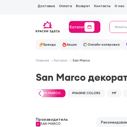
Доставка
Оплата
Возврат
Контакты
О нас
Каталог
Бренды
Акции
Онлайн-колеровка
Главная
Каталог
San Marco
San Marco декорат
SAN MARCO
IMAGINE COLORS
MF
Производитель
Рекомендова
SAN MARCO