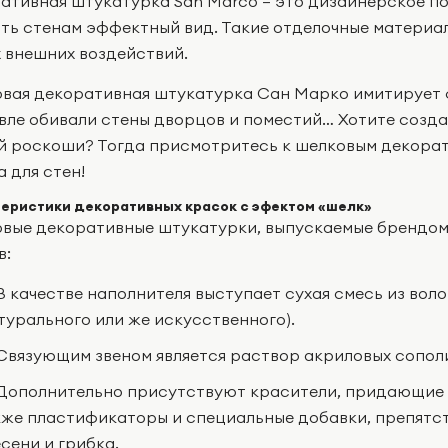
ативная штукатурка San Marco – это дизайнерское п
ть стенам эффектный вид. Такие отделочные материа
 внешних воздействий.
вая декоративная штукатурка Сан Марко имитирует 
вле обивали стены дворцов и поместий… Хотите созда
й роскоши? Тогда присмотритесь к шелковым декора
 для стен!
еристики декоративных красок с эфектом «шелк»
вые декоративные штукатурки, выпускаемые брендо
в:
В качестве наполнителя выступает сухая смесь из вол
турального или же искусственного).
Связующим звеном является раствор акриловых сополи
Дополнительно присутствуют красители, придающие 
кже пластификаторы и специальные добавки, препят
сени и грибка.