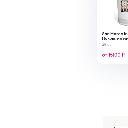
San Marco In
Покрытие м
известковой
25 кг.
внутренних 
от 15100 ₽