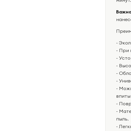
Важно
нанес
Преим
- Эко
- При
- Уст
- Выс
- Обл
- Уни
- Мож
впиты
- Пов
- Мат
пыль.
- Лег