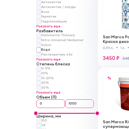
Антисептик
Антисептик / лазурь
Воск
Герметик
Гидроизоляция
Показать еще
Разбавитель
Hammerite Thinners
San Marco Pa
Nitro-Universal Verdunner
Краска деко
Solvoi
эффектом я
0,93 л.
1 л.
Вода
для внутрен
Растворитель 646
3450 ₽
348
Показать еще
Степень блеска
0-5%
10%
%
10-20%
20%
30%
Показать еще
Объем (Л)
Ширина, мм
100
San Marco Ri
115
супермоюща