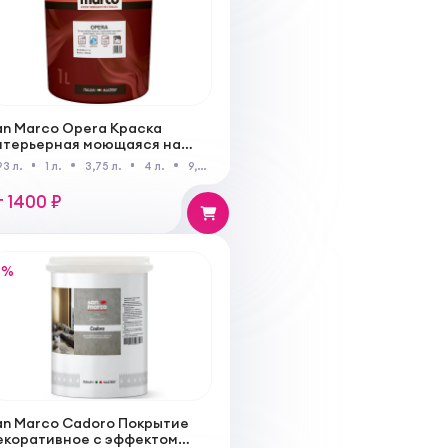
an Marco Opera Краска
нтерьерная моющаяся на
одной основе для
93 л.
1 л.
3,75 л.
4 л.
9,35 л.
10 л.
нутренних работ
т 1400 ₽
%
an Marco Cadoro Покрытие
екоративное с эффектом