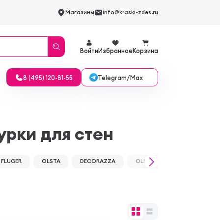
Магазины
info@kraski-zdes.ru
Войти
Избранное
Корзина
Telegram/Max
8 (495) 120-81-55
урки для стен
FLUGER
OLSTA
DECORAZZA
OLSTA ARCHITECT
BAY