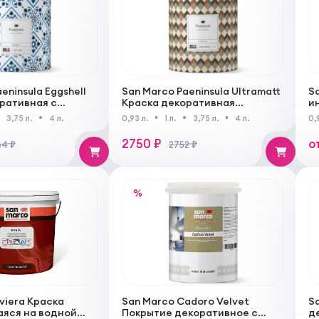
eninsula Eggshell
San Marco Paeninsula Ultramatt
S
ративная с
Краска декоративная
и
ичной скорлупы
сверхматовая
в
3,75 л.
4 л.
0,93 л.
1 л.
3,75 л.
4 л.
0,
них работ
высокоукрывистая для
в
внутренних работ
2750 ₽
о
4 ₽
2752 ₽
%
viera Краска
San Marco Cadoro Velvet
S
яся на водной
Покрытие декоративное с
д