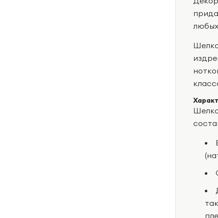
Декор
прида
любых
Шелко
издре
нотко
класса
Характ
Шелко
соста
(на
та
пле