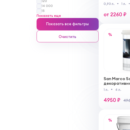
120
основе с за
0,93 л.
1 л.
14 000
для внутрен
15
от 2260 ₽
Показать еще
Показать все фильтры
%
Очистить
San Marco S
декоративн
суперматов
1 л.
4 л.
работ
4950 ₽
496
%