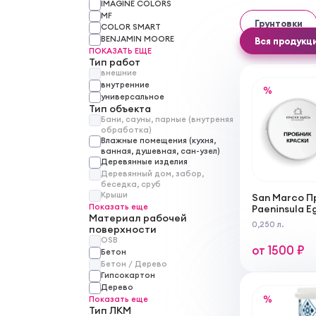
IMAGINE COLORS
MF
Грунтовки
COLOR SMART
BENJAMIN MOORE
Вся продукц
ПОКАЗАТЬ ЕЩЕ
Тип работ
внешние
внутренние
%
универсальное
Тип объекта
Бани, сауны, парные (внутреняя
обработка)
Влажные помещения (кухня,
ванная, душевная, сан-узел)
Деревянные изделия
Деревянный дом, забор,
беседка, сруб
Крыши
San Marco П
Показать еще
Paeninsula E
Материал рабочей
внутренних
0,250 л.
поверхности
OSB
от 1500 ₽
Бетон
Бетон / Дерево
Гипсокартон
Дерево
%
Показать еще
Тип ЛКМ