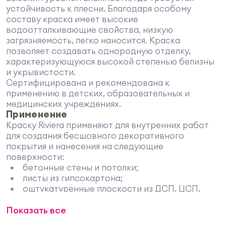
устойчивость к плесни. Благодаря особому
составу краска имеет высокие
водоотталкивающие свойства, низкую
загрязняемость, легко наносится. Краска
позволяет создавать однородную отделку,
характеризующуюся высокой степенью белизны
и укрывистости.
Сертифицирована и рекомендована к
применению в детских, образовательных и
медицинских учреждениях.
Применение
Краску Riviera применяют для внутренних работ
для создания бесшовного декоративного
покрытия и нанесения на следующие
поверхности:
бетонные стены и потолки;
листы из гипсокартона;
оштукатуренные плоскости из ДСП, ЦСП,
ДВП-плит;
Показать все
кирпичную кладку;
цементную и гипсовую штукатурку.