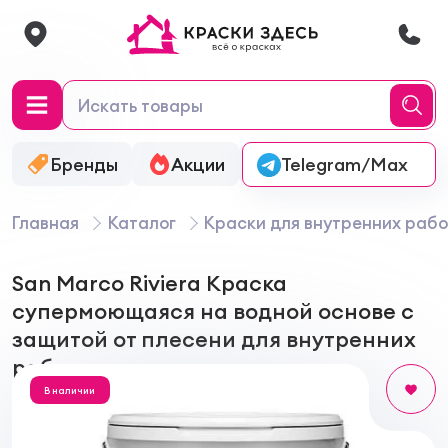
Бренды
Акции
Онлайн-колеровка
Telegram/Max
Главная
Каталог
Краски для внутренних рабо
San Marco Riviera Краска
супермоющаяся на водной основе с
защитой от плесени для внутренних
работ
В наличии