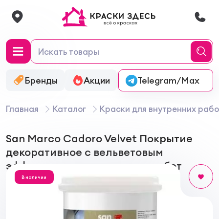
Бренды
Акции
Онлайн-колеровка
Telegram/Max
Главная
Каталог
Краски для внутренних рабо
San Marco Cadoro Velvet Покрытие
декоративное с вельветовым
эффектом для внутренних работ
В наличии