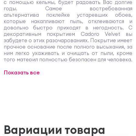
с помощью кельмы, будет радовать Вас долгие
годы. Самое востребованная
альтернатива поклейке устаревших обоев,
которые накапливают пыль, отклеиваются и
довольно быстро приходят в негодность. С
декоративным покрытием Cadoro Velvet вы
забудете о этих разочарованиях. Покрытие имеет
прочное основание после полного высыхания, за
ним легко ухаживать и очищать от пыли, кроме
того материл полностью безопасен для человека.
Состав разработан на водной основе с
Показать все
добавлением акриловых сополимеров для
получения специального вельветового эффекта.
Применение
Материал предназначен для внутренних работ.
Наносится на новую и старую штукатурку на
акриловой основе.
- Бетонные поверхности.
- Поверхность из гипса, гипсокартона.
- Поверхности со старой краской на
Вариации товара
минеральной или органической основе,
просушенные, не осыпающиеся, плотные,