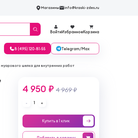
Магазины
info@kraski-zdes.ru
Войти
Избранное
Корзина
Telegram/Max
8 (495) 120-81-55
 муарового шелка для внутренних работ
е
4 950 ₽
4 969 ₽
1
-
+
Купить в 1 клик
Добавить
в корзину