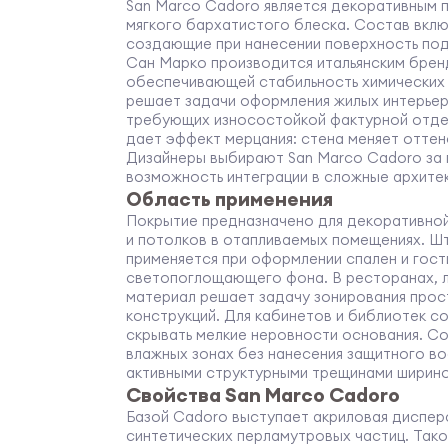
San Marco Cadoro является декоративным 
мягкого бархатистого блеска. Состав вкл
создающие при нанесении поверхность под
Сан Марко производится итальянским брен
обеспечивающей стабильность химических 
решает задачи оформления жилых интерьер
требующих износостойкой фактурной отде
дает эффект мерцания: стена меняет оттено
Дизайнеры выбирают San Marco Cadoro за 
возможность интеграции в сложные архите
Область применения
Покрытие предназначено для декоративной
и потолков в отапливаемых помещениях. Ш
применяется при оформлении спален и гост
светопоглощающего фона. В ресторанах, 
материал решает задачу зонирования прос
конструкций. Для кабинетов и библиотек 
скрывать мелкие неровности основания. Со
влажных зонах без нанесения защитного во
активными структурными трещинами ширино
Свойства San Marco Cadoro
Базой Cadoro выступает акриловая диспер
синтетических перламутровых частиц. Так