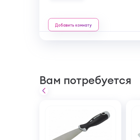
или расслоившаяся на фракции, подлежит у
базы приводит к образованию пятен и отсл
Условия применения
Нанесение допускается при температуре во
Добавить комнату
до +30 °C при относительной влажности до
прямых солнечных лучей и включенные ото
неравномерную полимеризацию акрила. Пе
объект проветривают, после чего изолирую
Поддержание стабильного микроклимата 
краев нанесенного участка и предотвраща
стене.
Смешивание компонентов
Вам потребуется
Перед стартом работ массу перемешивают
миксером. Скорость вращения насадки огр
превышение этого показателя насыщает см
микрократеров на готовой стене. Лопасть
дно перламутровые частицы и пигмент. По
оставляют на пять минут для выхода пузырь
упаковок одного цвета их содержимое сли
усреднения оттенка.
Разбавление
Декоративная база поставляется в готовом
добавление фильтрованной воды в объеме 