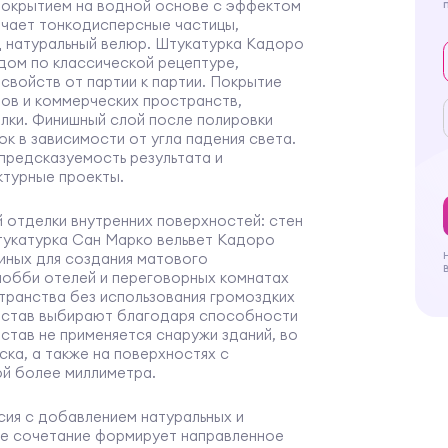
покрытием на водной основе с эффектом
ючает тонкодисперсные частицы,
 натуральный велюр. Штукатурка Кадоро
дом по классической рецептуре,
свойств от партии к партии. Покрытие
ов и коммерческих пространств,
лки. Финишный слой после полировки
к в зависимости от угла падения света.
предсказуемость результата и
ктурные проекты.
 отделки внутренних поверхностей: стен
тукатурка Сан Марко вельвет Кадоро
иных для создания матового
лобби отелей и переговорных комнатах
транства без использования громоздких
состав выбирают благодаря способности
став не применяется снаружи зданий, во
ска, а также на поверхностях с
й более миллиметра.
сия с добавлением натуральных и
ое сочетание формирует направленное