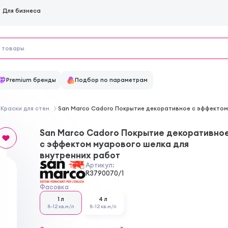
Для бизнеса
Premium бренды
Подбор по параметрам
Краски для стен
San Marco Cadoro Покрытие декоративное с эффектом
San Marco Cadoro Покрытие декоративно
с эффектом муарового шелка для
внутренних работ
Артикул:
R3790070/1
Фасовка
1 л
4 л
8-12 кв.м/л
8-12 кв.м/л