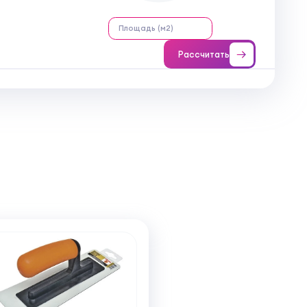
тилизации: использование испорченной
оению покрытия от стены.
здуха и рабочей поверхности от +10 °C
Рассчитать
 65%. Наличие сквозняков, попадание
пительные приборы провоцируют
ред стартом отделочных процессов
т от притока уличного воздуха.
исключает преждевременное высыхание
ет появление видимых стыков на гладкой
 ручным инструментом или строительным
аничивается 300 оборотами в минуту:
есь кислородом, что вызывает появление
 миксера должна поднимать осевшие на
сле интеграции компонентов состав
ков воздуха. При наличии нескольких
вают в строительную емкость для
 виде. Технический регламент допускает
до 5% от массы штукатурки. Избыток