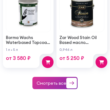
Borma Wachs
Zar Wood Stain Oil
Waterbased Topcoat
Based масло
Varnish For Parquet
тонирующая по
1 л
5 л
0,946 л
Грунт для паркета на
дереву
от 3 580 ₽
от 5 250 ₽
водной основе для
внутренних работ
Смотреть все