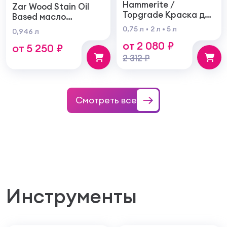
Hammerite /
Zar Wood Stain Oil
Topgrade Краска для
Based масло
металла с
тонирующая по
0,75 л
2 л
5 л
0,946 л
молотковым
дереву
от 2 080 ₽
эффектом
от 5 250 ₽
2 312 ₽
Смотреть все
Инструменты