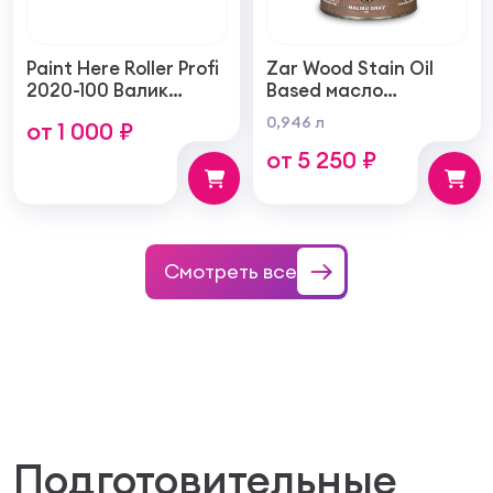
Paint Here Roller Profi
Zar Wood Stain Oil
2020-100 Валик
Based масло
войлочный создает
тонирующая по
0,946 л
от 1 000 ₽
тонкую гладкую
дереву
от 5 250 ₽
структуру покрытия
100мм
Смотреть все
Подготовительные