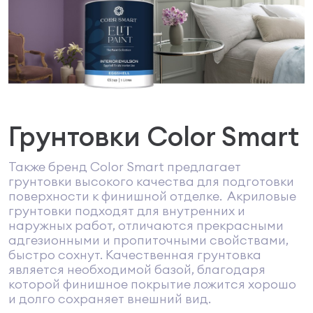
Грунтовки Color Smart
Также бренд Color Smart предлагает
грунтовки высокого качества для подготовки
поверхности к финишной отделке. Акриловые
грунтовки подходят для внутренних и
наружных работ, отличаются прекрасными
адгезионными и пропиточными свойствами,
быстро сохнут. Качественная грунтовка
является необходимой базой, благодаря
которой финишное покрытие ложится хорошо
и долго сохраняет внешний вид.