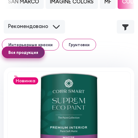
SAN MARCO
IMAGINE COLORS
MF
COLO
Рекомендовано
Интерьерные краски
Грунтовки
Вся продукция
%
Новинка