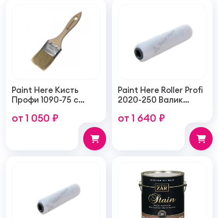
Paint Here Кисть
Paint Here Roller Profi
Профи 1090-75 с
2020-250 Валик
натуральной
войлочный создает
от 1 050 ₽
от 1 640 ₽
щетиной плоская
тонкую гладкую
75мм
структуру покрытия
250мм