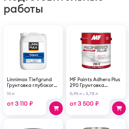
работы
Linnimax Tiefgrund
MF Paints Adhero Plus
Грунтовка глубокого
290 Грунтовка
проникновения для
высшего качества из
10 л
0,95 л
3,78 л
внутренних и
100% акрилового
от 3 110 ₽
от 3 500 ₽
наружных работ
латекса для
внутренних и
наружных работ