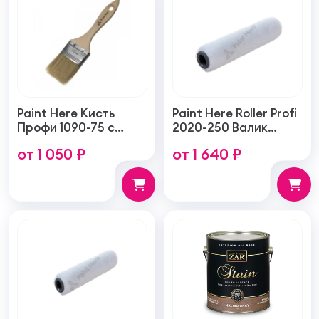
Paint Here Кисть
Paint Here Roller Profi
Профи 1090-75 с
2020-250 Валик
натуральной
войлочный создает
от 1 050 ₽
от 1 640 ₽
щетиной плоская
тонкую гладкую
75мм
структуру покрытия
250мм