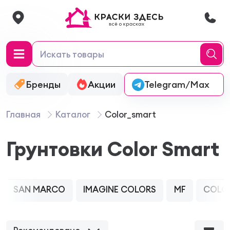
Бренды
Акции
Онлайн-колеровка
Telegram/Max
Главная
Каталог
Color_smart
Грунтовки Color Smart
SAN MARCO
IMAGINE COLORS
MF
COLO