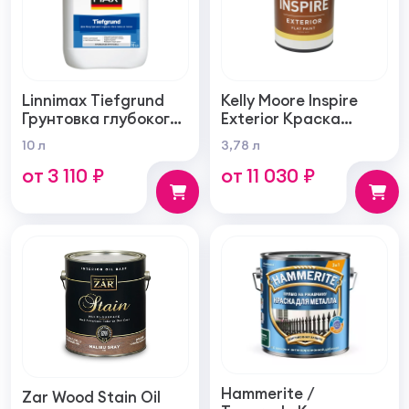
Linnimax Tiefgrund
Kelly Moore Inspire
Грунтовка глубокого
Exterior Краска
проникновения для
фасадная
10 л
3,78 л
внутренних и
самогрунтующаяся
от 3 110 ₽
от 11 030 ₽
наружных работ
суперукрывистая
ультра матовая
Hammerite /
Zar Wood Stain Oil