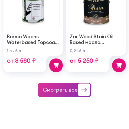
Borma Wachs
Zar Wood Stain Oil
Waterbased Topcoat
Based масло
Varnish For Parquet
тонирующая по
1 л
5 л
0,946 л
Грунт для паркета на
дереву
от 3 580 ₽
от 5 250 ₽
водной основе для
внутренних работ
Смотреть все