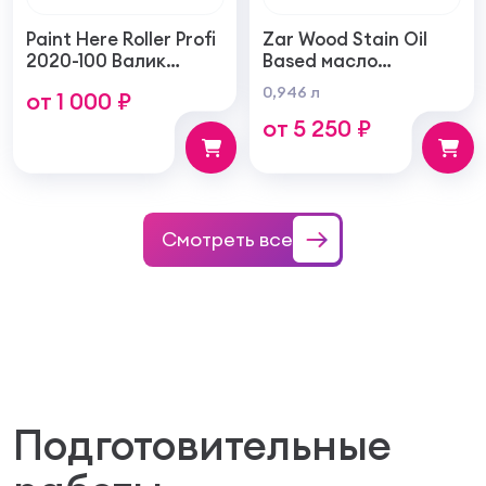
Paint Here Roller Profi
Zar Wood Stain Oil
2020-100 Валик
Based масло
войлочный создает
тонирующая по
0,946 л
от 1 000 ₽
тонкую гладкую
дереву
от 5 250 ₽
структуру покрытия
100мм
Смотреть все
Подготовительные