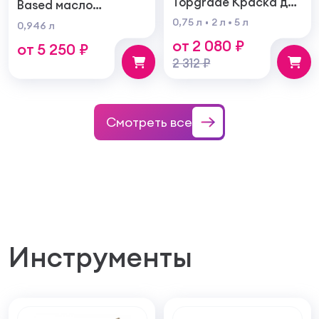
Topgrade Краска для
Based масло
металла с
тонирующая по
0,75 л
2 л
5 л
0,946 л
молотковым
дереву
от 2 080 ₽
эффектом
от 5 250 ₽
2 312 ₽
Смотреть все
Инструменты