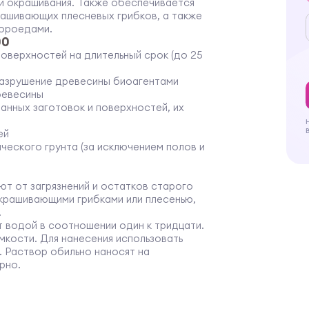
 и окрашивания. Также обеспечивается
ашивающих плесневых грибков, а также
короедами.
00
верхностей на длительный срок (до 25
разрушение древесины биоагентами
ревесины
нных заготовок и поверхностей, их
ей
ческого грунта (за исключением полов и
т от загрязнений и остатков старого
окрашивающими грибками или плесенью,
.
 водой в соотношении один к тридцати.
кости. Для нанесения использовать
ь. Раствор обильно наносят на
рно.
егать от воздействия влаги до полного
20°С и влажности 60%).