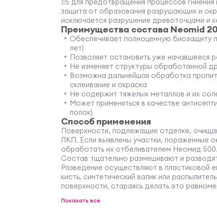
1:5 для предотвращения процессов гниения
защита от образования разрушающих и окр
исключается разрушение древоточцами и 
Преимущества состава Neomid 2
Обеспечивает полноценную биозащиту по
лет)
Позволяет остановить уже начавшееся 
Не изменяет структуры обработанной д
Возможна дальнейшая обработка пропита
склеивание и окраска
Не содержит тяжелых металлов и их сол
Может применяться в качестве антисепти
полок)
Способ применения
Поверхности, подлежащие отделке, очищаю
ЛКП. Если выявлены участки, пораженные 
обработать их отбеливателем
Неомид 500
Состав тщательно размешивают и разводят
Разведение осуществляют в пластиковой ем
кисть, синтетический валик или распылител
поверхности, стараясь делать это равноме
После обработки, древесину следует обер
Показать все
высыхания (24 часа, при температуре +16/+
Рекомендации производителя