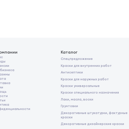
компании
Каталог
ас
Спецпредложение
нды
Краски для внутренних работ
ансии
 бизнеса
Антисептики
азины
ата
Краски для наружных работ
тавка
Краски универсальные
ии
ощь
Краски специального назначения
ости
Лаки, масла, воски
тьи
итика
Грунтовки
фиденциальности
Декоративные штукатурки, фактурные
краски
Декоративные дизайнерские краски