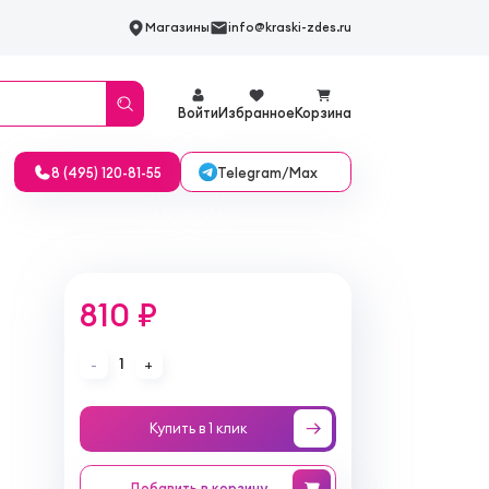
Магазины
info@kraski-zdes.ru
Войти
Избранное
Корзина
Telegram/Max
8 (495) 120-81-55
810 ₽
1
-
+
Купить в 1 клик
Добавить
в корзину