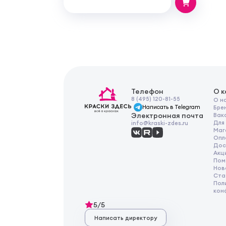
Телефон
О 
8 (495) 120-81-55
О н
Написать в Telegram
Бре
Электронная почта
Вак
Для
info@kraski-zdes.ru
Маг
Опл
Дос
Акц
Пом
Нов
Ста
Пол
кон
5/5
Написать директору