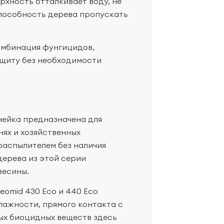
хность отталкивает воду, не
способность дерева пропускать
омбинация фунгицидов,
щиту без необходимости
нейка предназначена для
ях и хозяйственных
распылителем без наличия
ерева из этой серии
весины.
omid 430 Eco и 440 Eco
лажности, прямого контакта с
ых биоцидных веществ здесь