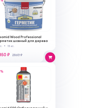
%
eomid Wood Professional
ерметик шовный для дерева
кг.
15 кг.
850 ₽
2860 ₽
%