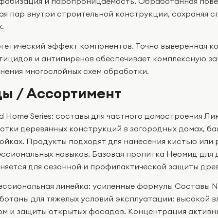
фобизация и паропроницаемость. Обработанная повер
ая пар внутри строительной конструкции, сохраняя 
.
гетический эффект компонентов. Точно выверенная к
тицидов и антипиренов обеспечивает комплексную за
нения многослойных схем обработки.
ы / Ассортимент
d Home Series: составы для частного домостроения Ли
отки деревянных конструкций в загородных домах, бан
ойках. Продукты подходят для нанесения кистью или 
ссиональных навыков. Базовая пропитка Неомид для д
няется для сезонной и профилактической защиты дре
ссиональная линейка: усиленные формулы Составы Ne
ботаны для тяжелых условий эксплуатации: высокой в
ом и защиты открытых фасадов. Концентрация активн