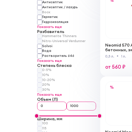
%
Антисептик
Антисептик / лазурь
Воск
Герметик
Гидроизоляция
Показать еще
Разбавитель
Hammerite Thinners
Nitro-Universal Verdunner
Neomid 570 
Solvoi
бетонных, э
Вода
каменных п
Растворитель 646
0,5 л.
1 л.
готовый рас
Показать еще
Степень блеска
от 560 ₽
0-5%
10%
10-20%
20%
%
30%
Показать еще
Объем (Л)
Ширина, мм
100
115