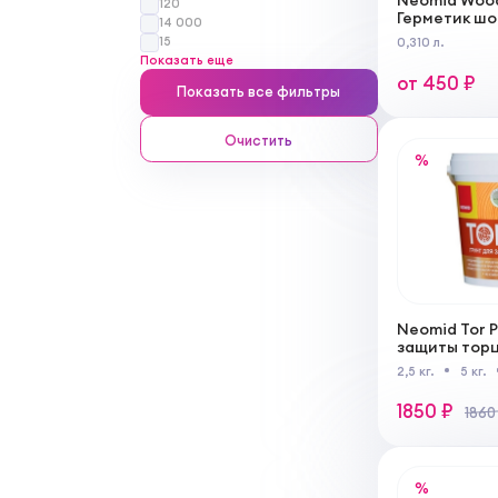
Neomid Wood
120
Герметик шо
14 000
картридж
15
0,310 л.
Показать еще
от 450 ₽
Показать все фильтры
Очистить
%
Neomid Tor P
защиты тор
2,5 кг.
5 кг.
1850 ₽
1860
%