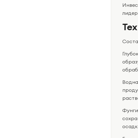
Инвес
лидер
Тех
Соста
Глубо
образ
обраб
Водна
проду
раств
Фунги
сохра
осадк