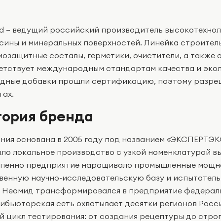
d — ведущий российский производитель высокотехнол
сины и минеральных поверхностей. Линейка строител
иозащитные составы, герметики, очистители, а также
етствует международным стандартам качества и экол
дные добавки прошли сертификацию, поэтому разреш
тах.
ория бренда
ния основана в 2005 году под названием «ЭКСПЕРТ
ыло локальное производство с узкой номенклатурой в
пенно предприятие наращивало промышленные мощно
венную научно-исследовательскую базу и испытатель
 Неомид трансформировался в предприятие федераль
ибьюторская сеть охватывает десятки регионов Росси
й цикл тестирования: от создания рецептуры до строг