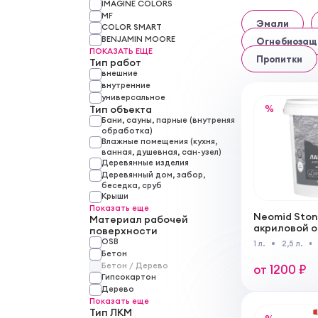
IMAGINE COLORS
MF
Эмали
COLOR SMART
BENJAMIN MOORE
Огнебиозащ
ПОКАЗАТЬ ЕЩЕ
Пропитки
Тип работ
внешние
внутренние
универсальное
Тип объекта
%
Бани, сауны, парные (внутреняя
обработка)
Влажные помещения (кухня,
ванная, душевная, сан-узел)
Деревянные изделия
Деревянный дом, забор,
беседка, сруб
Крыши
Показать еще
Neomid Ston
Материал рабочей
акриловой о
поверхности
мокрого кам
OSB
1 л.
2,5 л.
внутренних
Бетон
Бетон / Дерево
от 1200 ₽
Гипсокартон
Дерево
Показать еще
Тип ЛКМ