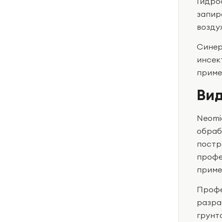
Гидро
запир
воздух
Синер
инсек
приме
Вид
Neomi
обраб
постр
профе
приме
Профе
разра
грунт