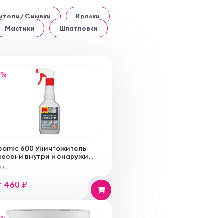
ители / Смывки
Краски
Мастики
Шпатлевки
%
eomid 600 Уничтожитель
лесени внутри и снаружи
отовый состав
 л.
т 460 ₽