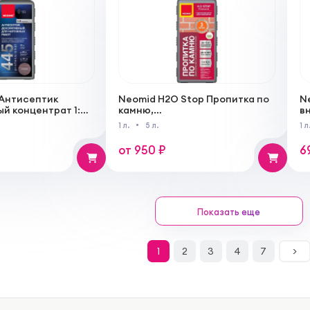
 Антисептик
Neomid H2О Stop Пропитка по
N
й концентрат 1:9
камню,
в
ых работ
водогрязеотталкивающая,
25
1 л.
5 л.
1 л
концентрат 1:2
от 950 ₽
6
Показать еще
1
2
3
4
7
>