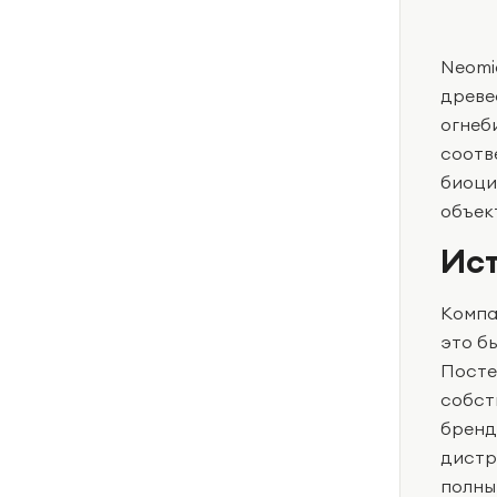
Neomi
древе
огнеб
соотв
биоци
объек
Ист
Компа
это б
Посте
собст
бренд
дистр
полны