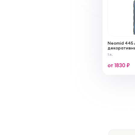
Neomid 445
декоративны
для наружн
1 л.
от 1830 ₽