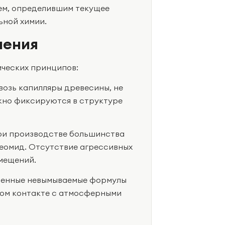
ем, определившим текущее
ной химии.
шения
ических принципов:
возь капилляры древесины, не
жно фиксируются в структуре
ри производстве большинства
Неомид. Отсутствие агрессивных
мещений.
иленные невымываемые формулы
ном контакте с атмосферными