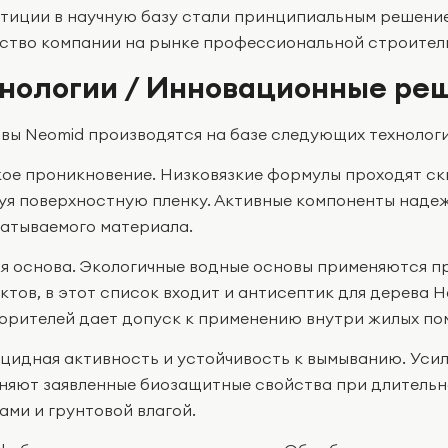
тиции в научную базу стали принципиальным решени
ство компании на рынке профессиональной строитель
нологии / Инновационные ре
вы Neomid производятся на базе следующих технолог
кое проникновение. Низковязкие формулы проходят ск
уя поверхностную пленку. Активные компоненты наде
атываемого материала.
я основа. Экологичные водные основы применяются п
ктов, в этот список входит и антисептик для дерева 
орителей дает допуск к применению внутри жилых по
цидная активность и устойчивость к вымыванию. Ус
няют заявленные биозащитные свойства при длитель
ами и грунтовой влагой.