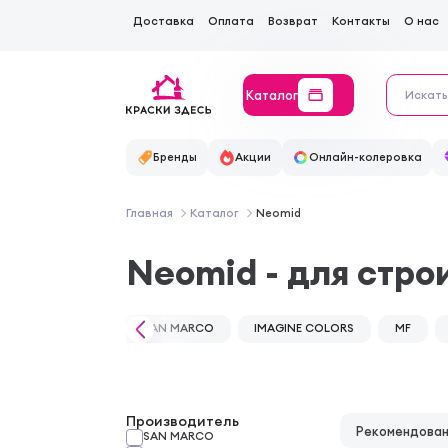
Доставка
Оплата
Возврат
Контакты
О нас
Каталог
Бренды
Акции
Онлайн-колеровка
Главная
Каталог
Neomid
Neomid - для стро
SAN MARCO
IMAGINE COLORS
MF
Производитель
Рекомендова
SAN MARCO