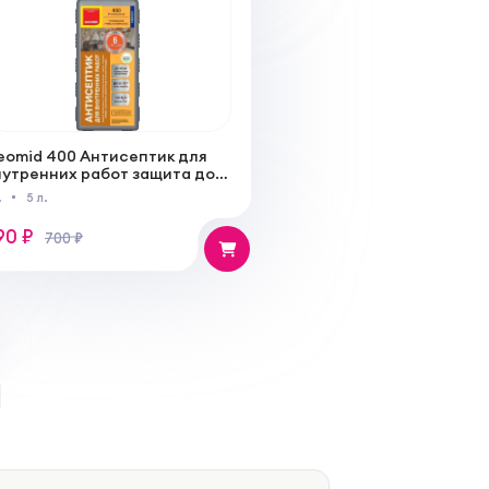
eomid 400 Антисептик для
нутренних работ защита до
 лет концентрат 1:5
.
5 л.
90 ₽
700 ₽