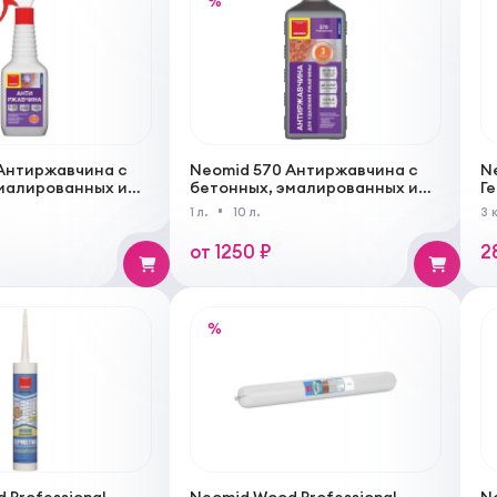
%
Антиржавчина с
Neomid 570 Антиржавчина с
N
малированных и
бетонных, эмалированных и
Г
оверхностей,
каменных поверхностей,
1 л.
10 л.
3 
твор
концентрат 1:2
от 1250 ₽
2
%