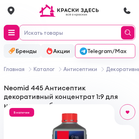
Бренды
Акции
Онлайн-колеровка
Telegram/Max
Главная
Каталог
Антисептики
Декоративн
Neomid 445 Антисептик
декоративный концентрат 1:9 для
наружных работ
В наличии