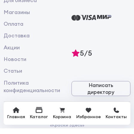
Для бизнеса
СОСТАВ:
Водный раствор производных изотиазолинона,
Магазины
триазола и карбамата, комплексных полимерных
модификаторов, функциональных добавок и
Оплата
тонирующих агентов. Не содержит запрещенных
в ЕС и РФ химических веществ.
Доставка
Акции
5/5
Новости
Статьи
Политика
Написать
конфиденциальности
директору
Главная
Каталог
Корзина
Избранное
Контакты
© 2026 Интернет-магазин лакокрасочной продукции
«Краски Здесь»