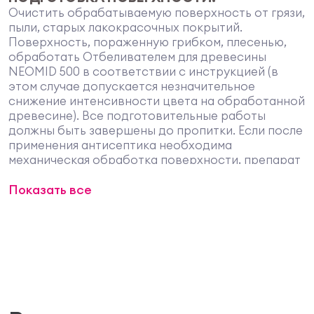
Очистить обрабатываемую поверхность от грязи,
пыли, старых лакокрасочных покрытий.
Поверхность, пораженную грибком, плесенью,
обработать Отбеливателем для древесины
NEOMID 500 в соответствии с инструкцией (в
этом случае допускается незначительное
снижение интенсивности цвета на обработанной
древесине). Все подготовительные работы
должны быть завершены до пропитки. Если после
применения антисептика необходима
механическая обработка поверхности, препарат
следует применить повторно.
НАНЕСЕНИЕ:
Показать все
Работы проводить в хорошо проветриваемом
помещении или на открытом воздухе при
температуре окружающей среды и
обрабатываемой поверхности не ниже +5°С.
Влажность обрабатываемой древесины – не
более 30%. Перед применением концентрат
необходимо тщательно перемешать и разбавить
водой до получения рабочего раствора в