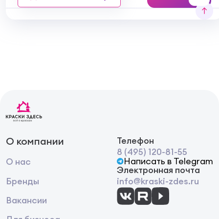
При попадании на кожу, слизистые оболочки
и в глаза промыть большим количеством
воды, при необходимости обратиться к
врачу.
Хранить в недоступном для детей месте.
ХРАНЕНИЕ И ТРАНСПОРТИРОВКА:
Транспортировать отдельно от пищевых
продуктов.
Беречь от детей.
Хранить в плотно закрытой оригинальной
таре при температуре от +5 до +35°С,
предохранять от воздействия прямых
солнечных лучей.
О компании
Телефон
Допускается до 5 циклов замораживания.
8 (495) 120-81-55
После размораживания при комнатной
Написать в Telegram
О нас
температуре (без дополнительного
Электронная почта
подогрева) и перемешивания свойства
Бренды
info@kraski-zdes.ru
сохраняются, допускается изменение
вязкости и расслоение.
Вакансии
Срок хранения готового раствора – 5 дней.
Пожаровзрывобезопасно.