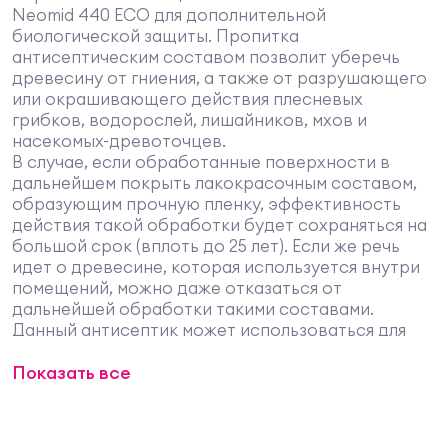
Neomid 440 ECO для дополнительной
биологической защиты. Пропитка
антисептическим составом позволит уберечь
древесину от гниения, а также от разрушающего
или окрашивающего действия плесневых
грибков, водорослей, лишайников, мхов и
насекомых-древоточцев.
В случае, если обработанные поверхности в
дальнейшем покрыть лакокрасочным составом,
образующим прочную пленку, эффективность
действия такой обработки будет сохраняться на
большой срок (вплоть до 25 лет). Если же речь
идет о древесине, которая используется внутри
помещений, можно даже отказаться от
дальнейшей обработки такими составами.
Данный антисептик может использоваться для
предварительной пропитки деревянных
Показать все
конструкций: балок, несущих элементов, стен и
перекрытий, дверных и оконных блоков, стропил,
беседок и т.д.
Преимущества состава