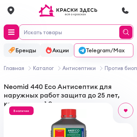
Бренды
Акции
Онлайн-колеровка
Telegram/Max
Главная
Каталог
Антисептики
Против био
Neomid 440 Eco Антисептик для
наружных работ защита до 25 лет,
концентрат 1:9
В наличии