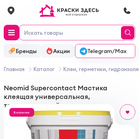
Бренды
Акции
Онлайн-колеровка
Telegram/Max
Главная
Каталог
Клеи, герметики, гидроизол
Neomid Supercontact Мастика
клеящая универсальная,
термовлагостойкая
В наличии