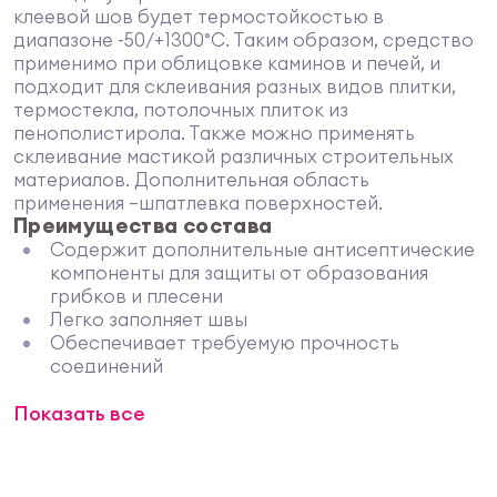
клеевой шов будет термостойкостью в
диапазоне -50/+1300°С. Таким образом, средство
применимо при облицовке каминов и печей, и
подходит для склеивания разных видов плитки,
термостекла, потолочных плиток из
пенополистирола. Также можно применять
склеивание мастикой различных строительных
материалов. Дополнительная область
применения –шпатлевка поверхностей.
Преимущества состава
Содержит дополнительные антисептические
компоненты для защиты от образования
грибков и плесени
Легко заполняет швы
Обеспечивает требуемую прочность
соединений
Совместимость с большим количеством
Показать все
материалов
Не содержит вредных компонентов и
токсичных добавок
Выдерживает до пяти циклов замораживания