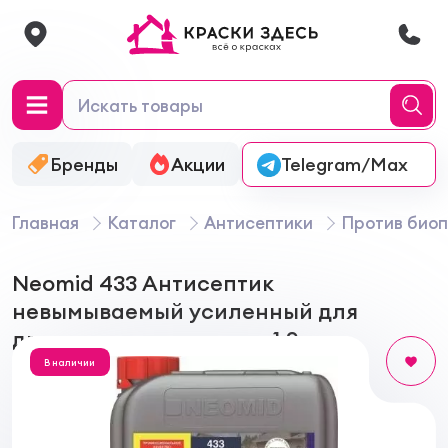
Бренды
Акции
Онлайн-колеровка
Telegram/Max
Главная
Каталог
Антисептики
Против био
Neomid 433 Антисептик
невымываемый усиленный для
древесины концентрат 1:9
В наличии