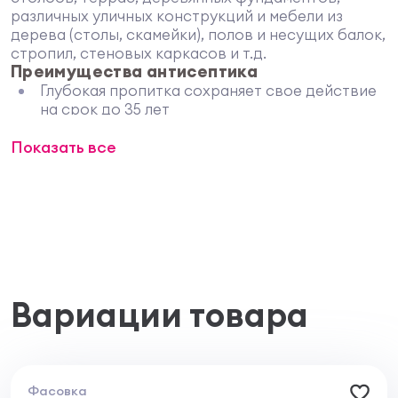
различных уличных конструкций и мебели из
дерева (столы, скамейки), полов и несущих балок,
стропил, стеновых каркасов и т.д.
Преимущества антисептика
Глубокая пропитка сохраняет свое действие
на срок до 35 лет
Содержит биоцидные добавки, безвредные
Показать все
для людей и животных
Не выделяет токсичные вещества в
окружающую среду
Обеспечивает глубокое проникновение в
структуру древесины с последующим
химическим связыванием
Не содержит фенол и его производные, хром,
мышьяк и другие запрещенные в РФ и странах
ЕС вещества
Вариации товара
Допускает применение в качестве базовой
биоцидной пропитки
Не имеет неприятного резкого запаха
Другие особенности
Может придавать некоторым сортам
Фасовка