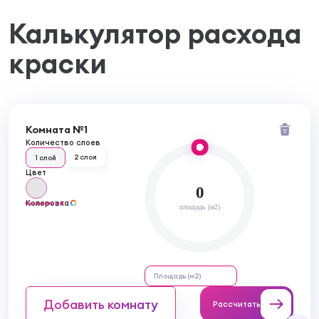
Калькулятор расхода
краски
Комната №1
Количество слоев
2 слоя
1 слой
Цвет
0
Колеровка
бесцветный
площадь (м2)
Добавить комнату
Рассчитать