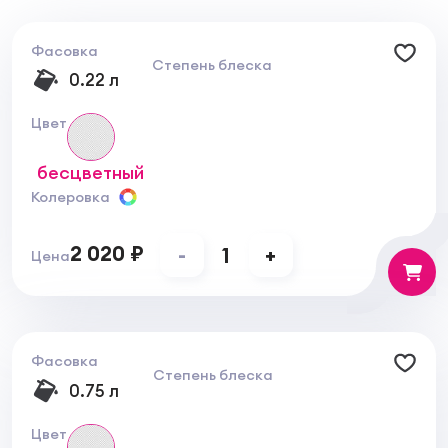
обработке необходимо интенсивно нанести
Holz-Imprägnierung WR на поверхность
древесины.
Фасовка
Степень блеска
0.22 л
Цвет
бесцветный
Колеровка
2 020 ₽
-
1
+
Цена
Фасовка
Степень блеска
0.75 л
Цвет