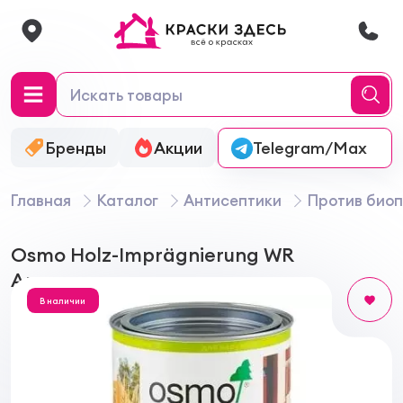
Бренды
Акции
Онлайн-колеровка
Telegram/Max
Главная
Каталог
Антисептики
Против био
Osmo Holz-Imprägnierung WR
Антисептик для древесины
В наличии