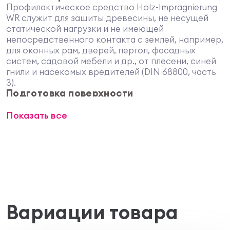
Профилактическое средство Holz-Imprägnierung
WR служит для защиты древесины, не несущей
статической нагрузки и не имеющей
непосредственного контакта с землей, например,
для оконных рам, дверей, пергол, фасадных
систем, садовой мебели и др., от плесени, синей
гнили и насекомых вредителей (DIN 68800, часть
3).
Подготовка поверхности
Поверхность древесины должна быть чистой,
Показать все
сухой (макс. влажность для лиственницы 15%, для
других пород макс. влажность 18%) и не мерзлой.
Osmo Holz-Imprägnierung WR готов к применению.
Не разбавлять! Тщательно размешать перед
началом использования! Старые открыто-
пористые краски очистить. Старые
лакокрасочные покрытия удалить.
Применение
Наносить при помощи кисти, валика и методом
Вариации товара
окунания. Для профессионалов также возможно
нанесение с помощью распыления. При