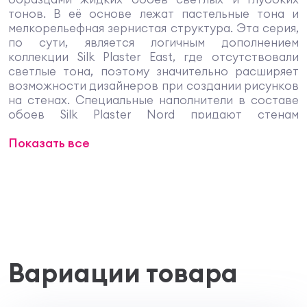
тонов. В её основе лежат пастельные тона и
мелкорельефная зернистая структура. Эта серия,
по сути, является логичным дополнением
коллекции Silk Plaster East, где отсутствовали
светлые тона, поэтому значительно расширяет
возможности дизайнеров при создании рисунков
на стенах. Специальные наполнители в составе
обоев Silk Plaster Nord придают стенам
удивительно рельефный вид и делают комнату
Показать все
более объемной и светлой. Шелковая
декоративная штукатурка Silk Plaster серии Nord
имеет целый ряд функциональных качеств. Этот
декоративный материал состоит из компонентов
природного происхождения и изготовлен из 100%
шелкового волокна, поэтому он обладает
антистатическими качествами, не притягивает
пыль, не выгорает со временем, сохраняя
безупречный внешний вид. Микропоры в
Вариации товара
структуре жидких обоев Silk Plaster Норд
обеспечивают хорошую изоляцию тепла и звука.
Жидкие обои Silk Plaster Nord никогда не