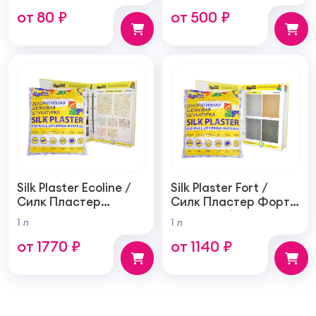
от 80 ₽
от 500 ₽
Silk Plaster Ecoline /
Silk Plaster Fort /
Силк Пластер
Силк Пластер Форт
Эколайн жидкие
жидкие обои
1 л
1 л
обои (шелковая
(шелковая
от 1770 ₽
от 1140 ₽
декоративная
декоративная
штукатурка)
штукатурка)