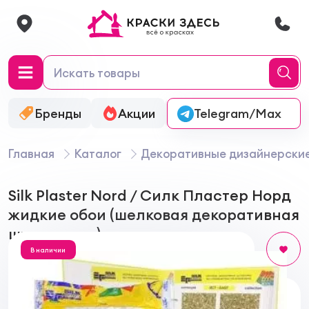
Бренды
Акции
Онлайн-колеровка
Telegram/Max
Главная
Каталог
Декоративные дизайнерски
Silk Plaster Nord / Силк Пластер Норд
жидкие обои (шелковая декоративная
штукатурка)
В наличии